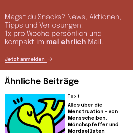
Magst du Snacks? News, Aktionen,
Tipps und Verlosungen:
1x pro Woche persönlich und
kompakt im
mal ehrlich
Mail.
Jetzt anmelden
Ähnliche Beiträge
Text
Alles über die
Menstruation – von
Mensscheiben,
Mönchspfeffer und
Mordgelüsten