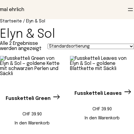
Zum
Inhalt
mal ehrlich
springen
Startseite
/ Elyn & Sol
Elyn & Sol
Alle 2 Ergebnisse
werden angezeigt
Fussketteli Leaves
Fussketteli Green
CHF
39.90
CHF
39.90
In den Warenkorb
In den Warenkorb