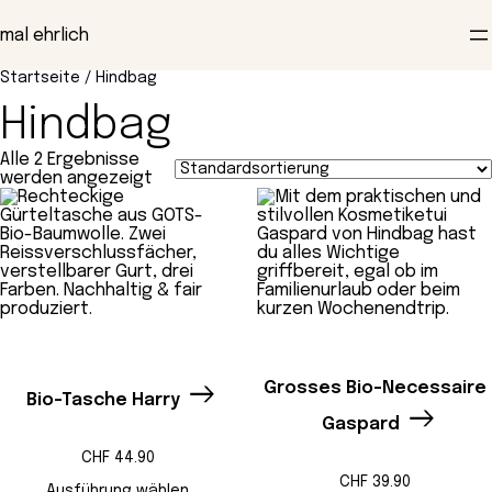
Zum
Inhalt
mal ehrlich
springen
Startseite
/ Hindbag
Hindbag
Alle 2 Ergebnisse
werden angezeigt
Grosses Bio-Necessaire
Bio-Tasche Harry
Gaspard
CHF
44.90
CHF
39.90
Ausführung wählen