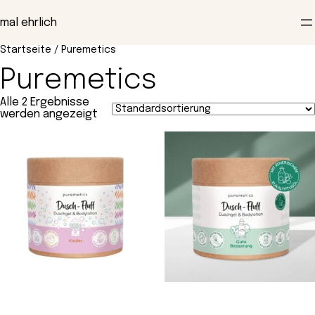
Zum
Inhalt
mal ehrlich
springen
Startseite
/ Puremetics
Puremetics
Alle 2 Ergebnisse
werden angezeigt