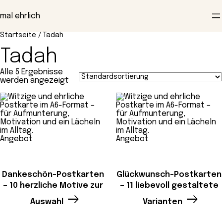
Zum
Inhalt
mal ehrlich
springen
Startseite
/ Tadah
Tadah
Alle 5 Ergebnisse
werden angezeigt
Produkt
Produkt
Angebot
Angebot
im
im
Angebot
Angebot
Dankeschön-Postkarten
Glückwunsch-Postkarten
– 10 herzliche Motive zur
– 11 liebevoll gestaltete
Auswahl
Varianten