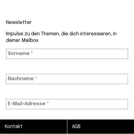
Newsletter
Impulse zu den Themen, die dich interessieren, in
deiner Mailbox
Kontakt
AGB
Wir bewahren deine Daten sicher auf und teilen sie
nur mit Drittanbietern, die diesen Service