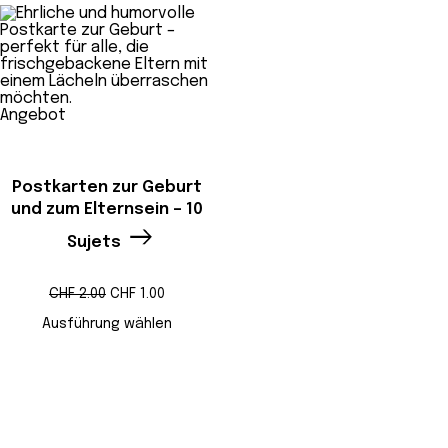
Produkt
Angebot
im
Angebot
Postkarten zur Geburt
und zum Elternsein – 10
Sujets
Ursprünglicher
Aktueller
CHF
2.00
CHF
1.00
Preis
Preis
war:
ist:
Ausführung wählen
CHF 2.00
CHF 1.00.