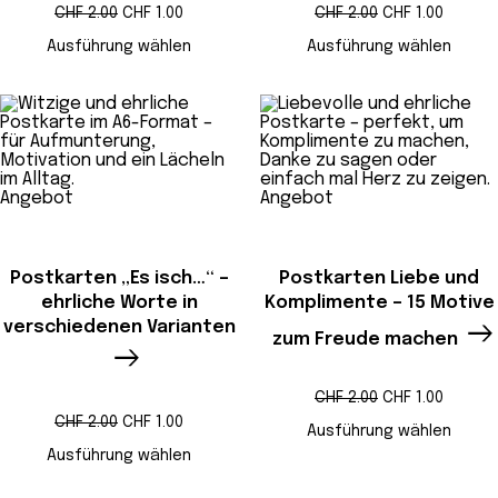
Ursprünglicher
Aktueller
Ursprünglicher
Aktuell
CHF
2.00
CHF
1.00
CHF
2.00
CHF
1.00
Preis
Preis
Preis
Preis
war:
ist:
war:
ist:
Ausführung wählen
Ausführung wählen
CHF 2.00
CHF 1.00.
CHF 2.00
CHF 1.0
Produkt
Produkt
Angebot
Angebot
im
im
Angebot
Angebot
Postkarten „Es isch…“ –
Postkarten Liebe und
ehrliche Worte in
Komplimente – 15 Motive
verschiedenen Varianten
zum Freude machen
Ursprünglicher
Aktuell
CHF
2.00
CHF
1.00
Preis
Preis
Ursprünglicher
Aktueller
CHF
2.00
CHF
1.00
war:
ist:
Ausführung wählen
Preis
Preis
CHF 2.00
CHF 1.0
war:
ist:
Ausführung wählen
CHF 2.00
CHF 1.00.