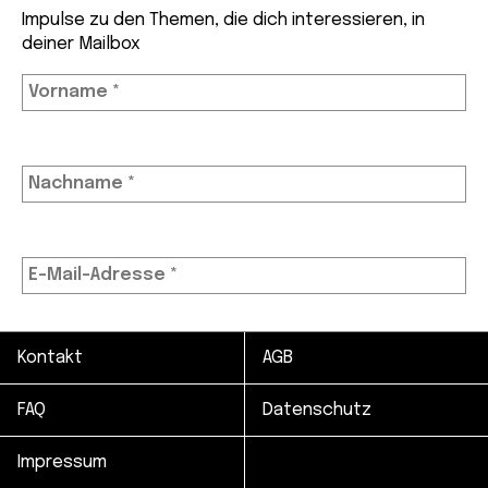
Impulse zu den Themen, die dich interessieren, in
deiner Mailbox
Kontakt
AGB
Wir bewahren deine Daten sicher auf und teilen sie
nur mit Drittanbietern, die diesen Service
ermöglichen. Mehr Infos in unserer
FAQ
Datenschutz
Datenschutzerklärung.
Impressum