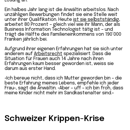
Lösung an.
Ein halbes Jahr lang ist die Anwältin arbeitslos. Nach
unzähligen Bewerbungen findet sie eine Stelle weit
unter ihrer Qualifikation. Heute
ist sie selbst­ständig
,
arbeitet 80 Prozent – gleich viel wie ihr Mann, der als
Business Information Technologist tätig ist – und
trägt die Hälfte des Familien­einkommens von 190’000
Franken jährlich bei.
Aufgrund ihrer eigenen Erfahrungen hat sie sich unter
anderem auf
Arbeits­recht
spezialisiert. Dass die
Situation für Frauen auch 14 Jahre nach ihren
Erfahrungen kaum besser geworden ist, weiss sie
darum aus erster Hand.
«Ich bereue nicht, dass ich Mutter geworden bin – die
beste Erfahrung meines Lebens, empfehle ich jeder
Frau», sagt die Anwältin. «Aber – uff – ich bin froh, dass
meine Kinder nicht mehr im Sand­kasten­alter sind.»
Schweizer Krippen-Krise