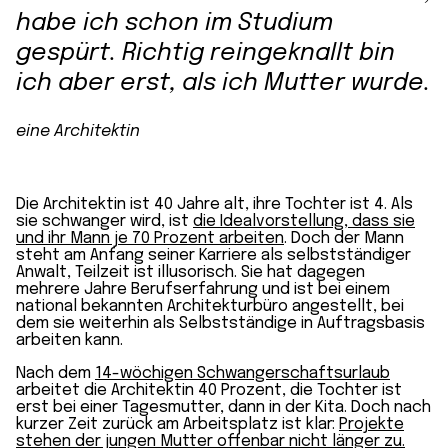
habe ich schon im Studium
gespürt. Richtig reingeknallt bin
ich aber erst, als ich Mutter wurde.
eine Architektin
Die Architektin ist 40 Jahre alt, ihre Tochter ist 4. Als
sie schwanger wird, ist
die Ideal­vorstellung, dass sie
und ihr Mann je 70 Prozent arbeiten
. Doch der Mann
steht am Anfang seiner Karriere als selbst­ständiger
Anwalt, Teilzeit ist illusorisch. Sie hat dagegen
mehrere Jahre Berufs­erfahrung und ist bei einem
national bekannten Architektur­büro angestellt, bei
dem sie weiterhin als Selbst­ständige in Auftrags­basis
arbeiten kann.
Nach dem
14-wöchigen Schwangerschafts­urlaub
arbeitet die Architektin 40 Prozent, die Tochter ist
erst bei einer Tages­mutter, dann in der Kita. Doch nach
kurzer Zeit zurück am Arbeits­platz ist klar:
Projekte
stehen der jungen Mutter offenbar nicht länger zu.