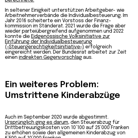
berechnete.
In seltener Einigkeit unterstützen Arbeitgeber- wie
Arbeitnehmer­verbände die Individual­besteuerung. Im
Jahr 2016 scheiterte ein Vorstoss der Finanz­
kommission im Ständerat. 2021 wurde die Frage aber
wieder parteiübergreifend aufgenommen und 2022
konnte die
Eidgenössische Volksinitiative zur
Einführung der Individualbesteuerung
(«Steuergerechtigkeitsinitiative»)
erfolgreich
eingereicht werden. Der Bundesrat arbeitet zur Zeit
einen
indirekten Gegenvorschlag
aus.
Ein weiteres Problem:
Umstrittene Kinderabzüge
Auch im September 2020 wurde abgestimmt.
Ursprünglich ging es darum
, den Steuer­abzug für
Dritt­betreuungs­kosten von 10’100 auf 25’000 Franken
zu erhöhen sowie den allgemeinen Kinder­abzug von