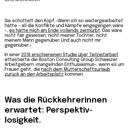
Sie schüttelt den Kopf. «Wenn ich so weiter­gearbeitet
hätte – all die Konflikte und Kämpfe eingegangen wäre
–,
es hätte mich am Ende vollends zermürbt
. Das wäre
nicht fair gewesen; nicht meiner Tochter, nicht
meinem Mann gegenüber. Und auch nicht mir
gegenüber.»
In einer
2016 erschienenen Studie über Teilzeit­arbeit
attestierte die Boston Consulting Group Schweizer
Arbeit­gebern «mangelnden Enthusiasmus», wenn es um
Frauen geht, die
nach dem Mutterschaftsurlaub
zurück an den Arbeitsplatz
kommen.
Was die Rück­kehrerinnen
erwartet: Perspektiv­
losigkeit.