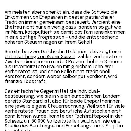
Am meisten aber schenkt ein, dass die Schweiz die
Einkommen von Ehepaaren in bester patriarchaler
Tradition immer gemeinsam besteuert. Verdient eine
Ehefrau nicht nur ein wenig dazu, sondern so gut wie
ihr Mann, katapultiert sie damit das Familien­einkommen
in eine saftige Progression – und die entsprechend
höheren Steuern nagen an ihrem Gehalt.
Bereits bei zwei Durchschnitts­löhnen, das zeigt
eine
Unter­suchung von Avenir Suisse
, zahlen verheiratete
Zweitverdienerinnen rund 50 Prozent höhere Steuern
als unverheiratete Frauen mit gleichem Lohn. Wer
verheiratet ist und seine Rolle nicht traditionell
versteht, sondern weiter selber gut verdient, wird
finanziell bestraft.
Das einfachste Gegenmittel:
die Individual­
besteuerung
, wie sie in vielen europäischen Ländern
bereits Standard ist, also für beide Ehepartnerinnen
eine jeweils eigene Steuer­rechnung. Weil sich für viele
verheiratete Frauen das berufliche Aufstocken erst
dann lohnen würde, könnte der Fachkräfte­pool in der
Schweiz um 60’000 Vollzeit­stellen wachsen, wie
eine
Studie des Beratungs- und Forschungsbüros Ecoplan