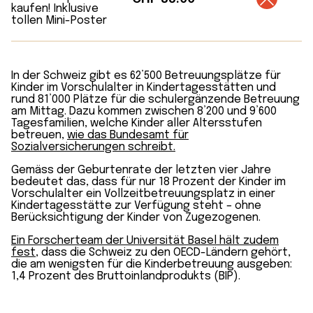
In der Schweiz gibt es 62’500 Betreuungs­plätze für
Kinder im Vorschul­alter in Kinder­tages­stätten und
rund 81’000 Plätze für die schul­ergänzende Betreuung
am Mittag. Dazu kommen zwischen 8’200 und 9’600
Tages­familien, welche Kinder aller Alters­stufen
betreuen,
wie das Bundesamt für
Sozialversicherungen schreibt.
Gemäss der Geburten­rate der letzten vier Jahre
bedeutet das, dass für nur 18 Prozent der Kinder im
Vorschul­alter ein Vollzeit­betreuungs­platz in einer
Kinder­tagesstätte zur Verfügung steht – ohne
Berücksichtigung der Kinder von Zugezogenen.
Ein Forscherteam der Universität Basel hält zudem
fest,
dass die Schweiz zu den OECD-Ländern gehört,
die am wenigsten für die Kinder­betreuung ausgeben:
1,4 Prozent des Bruttoinlandprodukts (BIP).