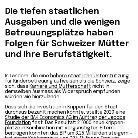
Die tiefen staatlichen
Ausgaben und die wenigen
Betreuungs­plätze haben
Folgen für Schweizer Mütter
und ihre Berufstätigkeit.
In Ländern, die eine
höhere staatliche Unter­stützung
für Kinder­betreuung
aufweisen als die Schweiz, zeige
sich, dass
Karriere und Mutterschaft
nicht in
demselben Ausmass als Wider­spruch empfunden
würden wie hierzulande.
Dass sich die Investition in Krippen für den Staat
durchaus bezahlt machen könnte, stellte 2020 eine
Studie der BAK Economics AG im Auftrag der Jacobs
Foundation
fest. Das Resultat: 21’000 neue Krippen­
plätze in Kombination mit vergünstigten Eltern­
beiträgen könnten das BIP um 3,25 Milliarden steigern –