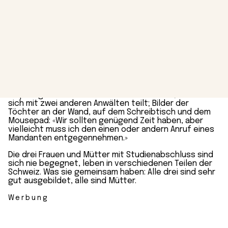
der Spiel­gruppe holen und
Zmittag kochen muss
», sagt
die Architektin ETH, während sie sich im Café um die
Ecke ihrer Altstadt­wohnung einen Cappuccino
bestellt.
Die Hebamme FH öffnet die Tür im siebten Monat
schwanger, die Hände noch feucht vom Spül­wasser:
«Die Kleine macht noch ungefähr eine Stunde Mittags­
schlaf, danach sind wir zu dritt im Gespräch.»
Die Anwältin mit zwei Hochschul­abschlüssen
empfängt um 8 Uhr früh im Büro ihrer Praxis, die sie
sich mit zwei anderen Anwälten teilt; Bilder der
Töchter an der Wand, auf dem Schreib­tisch und dem
Mousepad: «Wir sollten genügend Zeit haben, aber
vielleicht muss ich den einen oder andern Anruf eines
Mandanten entgegennehmen.»
Die drei Frauen und Mütter mit Studienabschluss sind
sich nie begegnet, leben in verschiedenen Teilen der
Schweiz. Was sie gemeinsam haben: Alle drei sind sehr
gut ausgebildet, alle sind Mütter.
Werbung