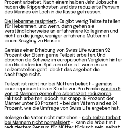
Prozent arbeitet. Nach einem halben Jahr Jobsuche
haben die Krippen­kosten und das reduzierte Pensum
des Mannes ein Loch in die Kasse gefressen.
Die Hebamme resigniert
. «Es gibt wenig Teilzeit­stellen
für Hebammen, und wenn, dann gehen sie
verständlicher­weise an erfahrenere Kolleginnen und
nicht an die junge, weniger erfahrene Mutter mit
einem Säugling zu Hause.»
Gemäss einer Erhebung von Swiss Life würden
92
Prozent der Eltern gerne Teilzeit arbeiten
. Und
obschon die Schweiz im europäischen Vergleich hinter
den Niederlanden Spitzen­reiter ist, wenn es um
Teilzeit­stellen geht, deckt das Angebot die
Nachfrage nicht.
Teilzeit ist nicht nur bei Müttern beliebt – gemäss
einer repräsentativen Studie von Pro Familia
würden 9
von 10 Männern gerne ihre Arbeitszeit reduzieren
.
Faktisch arbeiten jedoch nur knapp 18 Prozent der
Männer unter 90 Prozent – bei den Vätern sind es 24
Prozent, wie die Umfrage von Swiss Life ergeben hat.
Solange die Väter nicht mitziehen –
sich Teilzeit­arbeit
bei Männern nicht normalisiert
–, kann die Arbeit mit
reduziertem Pensum für Mütter tückisch sein, selbst