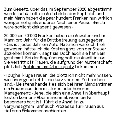
Zum Gesetz, über das im September 2020 abgestimmt
wurde, schüttelt die Architektin den Kopf. «Ich und
mein Mann haben die paar hundert Franken nun wirklich
weniger nötig als andere.» Nach einer Pause: «Ein Ja
wäre schlicht dekadent gewesen.»
20’000 bis 30’000 Franken haben die Anwältin und ihr
Mann pro Jahr für die Dritt­betreuung ausgegeben.
«Das ist jedes Jahr ein Auto. Natürlich wäre ich froh
gewesen, hätte ich die Kosten ganz von der Steuer
abziehen können!», sagt sie. Doch auch sie hat Nein
gestimmt. Bei der Begründung holt die Anwältin aus:
Sie vertritt oft Frauen, die aufgrund der Mutterschaft
plötzlich
Probleme am Arbeits­platz
bekommen.
«Toughe, kluge Frauen, die plötzlich nicht mehr wissen,
wie ihnen geschieht – die kurz vor dem Zerbrechen
sind.» Meistens handelt es sich bei ihren Mandantinnen
um Frauen aus dem mittleren oder höheren
Management: «Jene, die sich eine Anwältin überhaupt
leisten können.» Aber manchmal, wenn ein Fall
besonders hart ist, führt die Anwältin zu
vergünstigtem Tarif auch Prozesse für Frauen aus
tieferen Einkommensschichten.