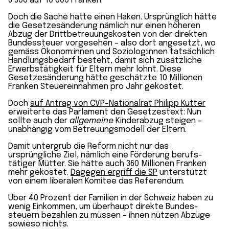
6’500 auf 10’000 Franken.
Doch die Sache hatte einen Haken. Ursprünglich hätte
die Gesetzes­änderung nämlich nur einen höheren
Abzug der Dritt­betreuungs­kosten von der direkten
Bundes­steuer vorgesehen – also dort angesetzt, wo
gemäss Ökonom:innen und Soziolog:innen tatsächlich
Handlungs­bedarf besteht, damit sich zusätzliche
Erwerbs­tätigkeit für Eltern mehr lohnt. Diese
Gesetzes­änderung hätte geschätzte 10 Millionen
Franken Steuer­einnahmen pro Jahr gekostet.
Doch
auf Antrag von CVP-Nationalrat Philipp Kutter
erweiterte das Parlament den Gesetzes­text: Nun
sollte auch der
allgemeine
Kinder­abzug steigen –
unabhängig vom Betreuungs­modell der Eltern.
Damit untergrub die Reform nicht nur das
ursprüngliche Ziel, nämlich eine Förderung berufs­
tätiger Mütter. Sie hätte auch 360 Millionen Franken
mehr gekostet.
Dagegen ergriff die SP
unterstützt
von einem liberalen Komitee das Referendum.
Über 40 Prozent der Familien in der Schweiz haben zu
wenig Einkommen, um überhaupt direkte Bundes­
steuern bezahlen zu müssen – ihnen nützen Abzüge
sowieso nichts.