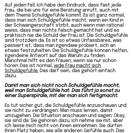
Auf jeden Fall. Ich habe den Eindruck, dass fast jede
Frau, die bei uns für eine Beratung anruft, auch mit
dem Thema Schuldgefühle kommt. Es ist ganz normal,
dass man sich Schuldgefühle macht, wenn ein Kind in
der Schwangerschaft stirbt, auch wenn man rational
weiss, dass man nichts falsch gemacht hat und es
praktisch nie die Schuld der Frau ist. Die Schuldgefühle
sind trotzdem da. Es ist so etwas Unfassbares, was
passiert ist, dass man irgendwie probiert, sich an
etwas festzuhalten. Die Schuldgefühle können helfen,
irgendeine Antwort auf das Warum zu finden.
Manchmal hilft es den Frauen, wenn sie nur schon
hören: Das ist normal,
jede Frau macht sich
Schuldgefühle.
Das darf sein, das gehört einfach
dazu.
Damit man sich nicht noch Schuldgefühle macht,
weil man Schuldgefühle hat. Das führt ja sonst zu
einer Superspirale, mit der man sich fertigmacht.
Es tut sicher gut, die Schuldgefühle anzuschauen und
sie nicht zu verdrängen. Man muss lernen, damit
umzugehen. Die Situation anschauen und sagen: Okay,
sie sind da. Sie gehören dazu. Ich nehme sie mit, aber
ich lasse mich nicht von ihnen einnehmen. Sie dürfen
ihren Platz haben, wie alle anderen Gefühle auch. Das