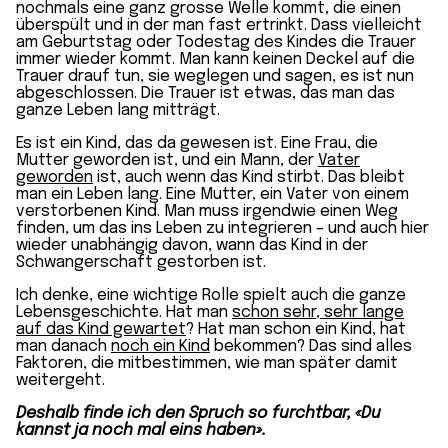
nochmals eine ganz grosse Welle kommt, die einen
überspült und in der man fast ertrinkt. Dass vielleicht
am Geburtstag oder Todestag des Kindes die Trauer
immer wieder kommt. Man kann keinen Deckel auf die
Trauer drauf tun, sie weglegen und sagen, es ist nun
abgeschlossen. Die Trauer ist etwas, das man das
ganze Leben lang mitträgt.
Es ist ein Kind, das da gewesen ist. Eine Frau, die
Mutter geworden ist, und ein Mann, der
Vater
geworden
ist, auch wenn das Kind stirbt. Das bleibt
man ein Leben lang. Eine Mutter, ein Vater von einem
verstorbenen Kind. Man muss irgendwie einen Weg
finden, um das ins Leben zu integrieren – und auch hier
wieder unabhängig davon, wann das Kind in der
Schwangerschaft gestorben ist.
Ich denke, eine wichtige Rolle spielt auch die ganze
Lebensgeschichte. Hat man
schon sehr, sehr lange
auf das Kind gewartet
? Hat man schon ein Kind, hat
man danach
noch ein Kind
bekommen? Das sind alles
Faktoren, die mitbestimmen, wie man später damit
weitergeht.
Deshalb finde ich den Spruch so furchtbar, «Du
kannst ja noch mal eins haben».