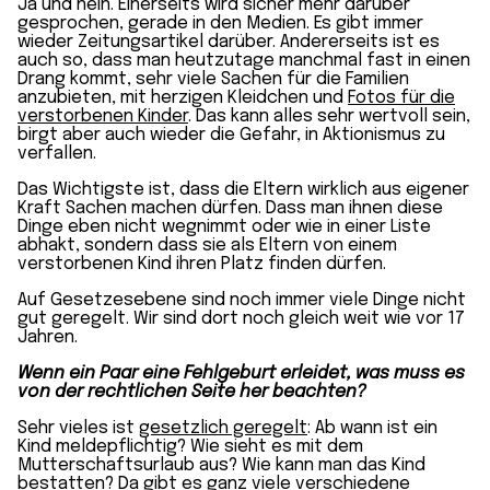
Ja und nein. Einerseits wird sicher mehr darüber
gesprochen, gerade in den Medien. Es gibt immer
wieder Zeitungsartikel darüber. Andererseits ist es
auch so, dass man heutzutage manchmal fast in einen
Drang kommt, sehr viele Sachen für die Familien
anzubieten, mit herzigen Kleidchen und
Fotos für die
verstorbenen Kinder
. Das kann alles sehr wertvoll sein,
birgt aber auch wieder die Gefahr, in Aktionismus zu
verfallen.
Das Wichtigste ist, dass die Eltern wirklich aus eigener
Kraft Sachen machen dürfen. Dass man ihnen diese
Dinge eben nicht wegnimmt oder wie in einer Liste
abhakt, sondern dass sie als Eltern von einem
verstorbenen Kind ihren Platz finden dürfen.
Auf Gesetzesebene sind noch immer viele Dinge nicht
gut geregelt. Wir sind dort noch gleich weit wie vor 17
Jahren.
Wenn ein Paar eine Fehlgeburt erleidet, was muss es
von der rechtlichen Seite her beachten?
Sehr vieles ist
gesetzlich geregelt
: Ab wann ist ein
Kind meldepflichtig? Wie sieht es mit dem
Mutterschaftsurlaub aus? Wie kann man das Kind
bestatten? Da gibt es ganz viele verschiedene