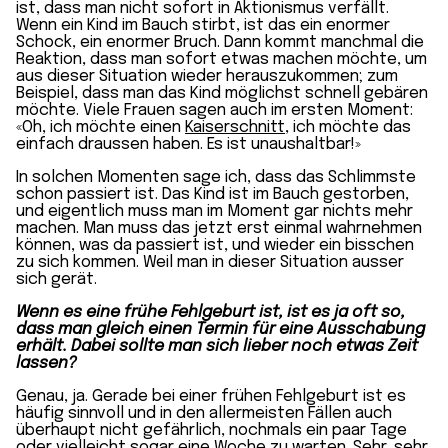
ist, dass man nicht sofort in Aktionismus verfällt.
Wenn ein Kind im Bauch stirbt, ist das ein enormer
Schock, ein enormer Bruch. Dann kommt manchmal die
Reaktion, dass man sofort etwas machen möchte, um
aus dieser Situation wieder herauszukommen; zum
Beispiel, dass man das Kind möglichst schnell gebären
möchte. Viele Frauen sagen auch im ersten Moment:
«Oh, ich möchte einen
Kaiserschnitt
, ich möchte das
einfach draussen haben. Es ist unaushaltbar!»
In solchen Momenten sage ich, dass das Schlimmste
schon passiert ist. Das Kind ist im Bauch gestorben,
und eigentlich muss man im Moment gar nichts mehr
machen. Man muss das jetzt erst einmal wahrnehmen
können, was da passiert ist, und wieder ein bisschen
zu sich kommen. Weil man in dieser Situation ausser
sich gerät.
Wenn es eine frühe Fehlgeburt ist, ist es ja oft so,
dass man gleich einen Termin für eine Ausschabung
erhält. Dabei sollte man sich lieber noch etwas Zeit
lassen?
Genau, ja. Gerade bei einer frühen Fehlgeburt ist es
häufig sinnvoll und in den allermeisten Fällen auch
überhaupt nicht gefährlich, nochmals ein paar Tage
oder vielleicht sogar eine Woche zu warten. Sehr, sehr