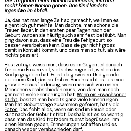
der Totgeburt nicht einmal anschauen, ihm erst
recht keinen Namen geben. Das Kind landete
irgendwo im Abfall.
Ja, das hat man lange Zeit so gemacht, weil man es
eigentlich gut meinte. Man dachte, man schone die
Frauen lieber. In den ersten paar Tagen nach der
Geburt wurden sie häufig auch sehr fest betäubt. Man
ging davon aus, dass eine Frau die Fehlgeburt so
besser verarbeiten kann. Dass sie gar nicht gross
damit in Kontakt kommt, und dass man so tut, als wäre
nichts passiert.
Heutzutage weiss man, dass es im Gegenteil danach
für diese Frauen viel, viel schwieriger ist, weil es das
Kind ja gegeben hat. Es ist da gewesen. Und gerade
bei einem Kind, das so früh im Bauch stirbt, ist es eine
grosse Herausforderung, wenn man sich von einem
Menschen verabschieden muss, von dem man noch
gar nicht viele Erinnerungen hat.
Wenn ein Erwachsener
stirbt
, besitzt man bereits ganz viele Erinnerungen.
Man hat Geburtstage zusammen gefeiert, hat viele
Fotos
. Das fehlt alles, wenn ein Kind im Bauch oder
kurz nach der Geburt stirbt. Deshalb ist es so wichtig,
dass man das Kind trotzdem zuerst begrüssen, ihm
einen Namen geben, Erinnerungen schaffen und es
danach wieder verabschieden darf.