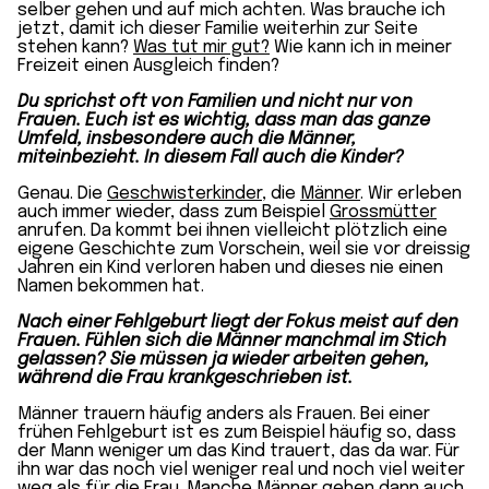
selber gehen und auf mich achten. Was brauche ich
jetzt, damit ich dieser Familie weiterhin zur Seite
stehen kann?
Was tut mir gut?
Wie kann ich in meiner
Freizeit einen Ausgleich finden?
Du sprichst oft von Familien und nicht nur von
Frauen. Euch ist es wichtig, dass man das ganze
Umfeld, insbesondere auch die Männer,
miteinbezieht. In diesem Fall auch die Kinder?
Genau. Die
Geschwisterkinder
, die
Männer
. Wir erleben
auch immer wieder, dass zum Beispiel
Grossmütter
anrufen. Da kommt bei ihnen vielleicht plötzlich eine
eigene Geschichte zum Vorschein, weil sie vor dreissig
Jahren ein Kind verloren haben und dieses nie einen
Namen bekommen hat.
Nach einer Fehlgeburt liegt der Fokus meist auf den
Frauen. Fühlen sich die Männer manchmal im Stich
gelassen? Sie müssen ja wieder arbeiten gehen,
während die Frau krankgeschrieben ist.
Männer trauern häufig anders als Frauen. Bei einer
frühen Fehlgeburt ist es zum Beispiel häufig so, dass
der Mann weniger um das Kind trauert, das da war. Für
ihn war das noch viel weniger real und noch viel weiter
weg als für die Frau. Manche Männer gehen dann auch