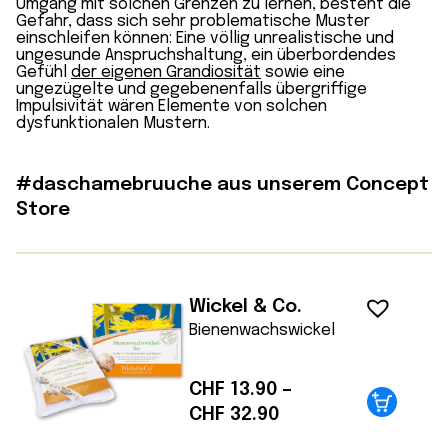
Umgang mit solchen Grenzen zu lernen, besteht die
Gefahr, dass sich sehr problematische Muster
einschleifen können: Eine völlig unrealistische und
ungesunde Anspruchshaltung, ein überbordendes
Gefühl
der eigenen Grandiosität
sowie eine
ungezügelte und gegebenenfalls übergriffige
Impulsivität wären Elemente von solchen
dysfunktionalen Mustern.
#daschamebruuche aus unserem Concept
Store
Wickel & Co.
Bienenwachswickel
CHF
13.90
–
Preisspanne:
CHF
32.90
CHF 13.90