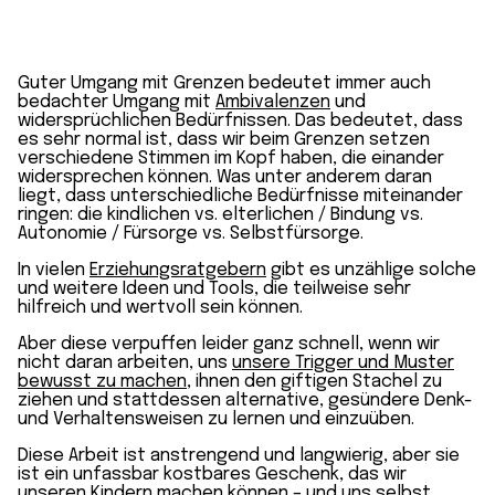
Guter Umgang mit Grenzen bedeutet immer auch
bedachter Umgang mit
Ambivalenzen
und
widersprüchlichen Bedürfnissen. Das bedeutet, dass
es sehr normal ist, dass wir beim Grenzen setzen
verschiedene Stimmen im Kopf haben, die einander
widersprechen können. Was unter anderem daran
liegt, dass unterschiedliche Bedürfnisse miteinander
ringen: die kindlichen vs. elterlichen / Bindung vs.
Autonomie / Fürsorge vs. Selbstfürsorge.
In vielen
Erziehungsratgebern
gibt es unzählige solche
und weitere Ideen und Tools, die teilweise sehr
hilfreich und wertvoll sein können.
Aber diese verpuffen leider ganz schnell, wenn wir
nicht daran arbeiten, uns
unsere Trigger und Muster
bewusst zu machen
, ihnen den giftigen Stachel zu
ziehen und stattdessen alternative, gesündere Denk-
und Verhaltensweisen zu lernen und einzuüben.
Diese Arbeit ist anstrengend und langwierig, aber sie
ist ein unfassbar kostbares Geschenk, das wir
unseren Kindern machen können – und uns selbst.