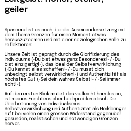
geiler
Spannend ist es auch, bei der Auseinandersetzung mit
dem Thema Grenzen für einen Moment etwas
herauszuzoomen und mit einer soziologischen Brille zu
reflektieren:
Unsere Zeit ist geprägt durch die Glorifizierung des
Individuums («Du bist etwas ganz Besonderes!» / «Du
bist einzigartig!»), das Ideal der Selbstverwirklichung
(«Du kannst alles schaffen!» / «Du musst dich
unbedingt
selbst verwirklichen
!») und Authentizität als
höchstes Gut («Sei dein wahres Selbst!» / «Sei immer
echt!»).
Auf den ersten Blick mutet das vielleicht harmlos an,
ist meines Erachtens aber hochproblematisch. Die
Überbetonung von Individualismus,
Selbstverwirklichung und Authentizität als Heilsbringer
ruft bei vielen einen grossen Widerstand gegenüber
gesunden, realistischen und notwendigen Grenzen
hervor.