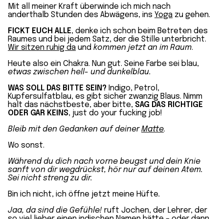
Mit all meiner Kraft überwinde ich mich nach
anderthalb Stunden des Abwägens, ins
Yoga
zu gehen.
FICKT EUCH ALLE
, denke ich schon beim Betreten des
Raumes und bei jedem Satz, der die Stille unterbricht.
Wir sitzen ruhig da
und
kommen jetzt an im Raum
.
Heute also ein Chakra. Nun gut. Seine Farbe sei blau,
etwas zwischen hell- und dunkelblau.
WAS SOLL DAS BITTE SEIN?
Indigo, Petrol,
Kupfersulfatblau, es gibt sicher zwanzig Blaus. Nimm
halt das nächstbeste, aber bitte,
SAG DAS RICHTIGE
ODER GAR KEINS
, just do your fucking job!
Bleib mit den Gedanken auf deiner
Matte
.
Wo sonst.
Während du dich nach vorne beugst und dein Knie
sanft von dir wegdrückst, hör nur auf deinen Atem.
Sei nicht streng zu dir.
Bin ich nicht, ich öffne jetzt meine Hüfte
.
Jaa,
da sind die Gefühle!
ruft Jochen, der Lehrer, der
so viel lieber einen indischen Namen hätte – oder dann