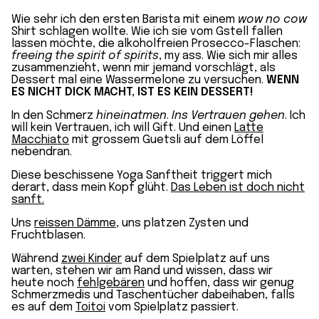
Wie sehr ich den ersten Barista mit einem
wow no cow
Shirt schlagen wollte. Wie ich sie vom Gstell fallen
lassen möchte, die alkoholfreien Prosecco-Flaschen:
freeing the spirit of spirits
, my ass. Wie sich mir alles
zusammenzieht, wenn mir jemand vorschlägt, als
Dessert mal eine Wassermelone zu versuchen.
WENN
ES NICHT DICK MACHT, IST ES KEIN DESSERT!
In den Schmerz
hineinatmen
.
Ins Vertrauen gehen
. Ich
will kein Vertrauen, ich will Gift. Und einen
Latte
Macchiato
mit grossem Guetsli auf dem Löffel
nebendran.
Diese beschissene Yoga Sanftheit triggert mich
derart, dass mein Kopf glüht.
Das Leben ist doch nicht
sanft.
Uns
reissen Dämme
, uns platzen Zysten und
Fruchtblasen.
Während
zwei Kinder
auf dem Spielplatz auf uns
warten, stehen wir am Rand und wissen, dass wir
heute noch
fehlgebären
und hoffen, dass wir genug
Schmerzmedis und Taschentücher dabeihaben, falls
es auf dem
Toitoi
vom Spielplatz passiert.