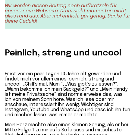
Wir werden diesen Beitrag noch aufbretzeln für
unsere neue Webseite. Drum sieht momentan nicht
alles rund aus. Aber mal ehrlich: gut genug. Danke für
deine Geduld!
Peinlich, streng und uncool
Er ist vor ein paar Tagen 13 Jahre alt geworden und
findet mich vor allem eines:
peinlich, streng und
uncool
. „Chill’s mal, Mami“, „
Was gibt’s zu essen?
“,
„Wann bekomme ich mein
Sackgeld
?“ und „
Mein Handy
ist meine Privatsache“ sind normalerweise das, was
ich von meinem Sohn höre.
Was ich lese
oder mir
anschaue, interessiert ihn wenig. Wichtiger sind
Instagram,
Youtube
und WhatsApp und dass ich ihn tun
und machen lasse, was immer er möchte.
Mein Herz machte also einen kleinen Sprung, als er bei
Mitte Folge 1 zu mir aufs Sofa sass und mitschaute.