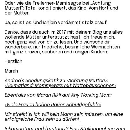
Oder wie die
Freilerner-Mami
sagte bei „Achtung
Mütter!“: Total konditioniert, das Kind. Vom Hort und
der Mutter.
Ja, so ist es. Und ich bin verdammt stolz drauf.
Danke, dass du auch im 2017 mit deinem Blog uns
alles
wollende Mütter
unterstützt hast. Ich freue mich,
noch ganz viel von dir zu lesen. Und wünsche dir
wunderbare, nur friedliche, besinnliche
Weihnachten
mit ganz braven, sauberen und ruhigen Kindern.
Herzlich
Marah
Andrea’s Sendungskritik zu «Achtung Mütter!»:
«He!matland: Mommywars mit Wattebäuschchen»
Ebenfalls von Marah Rikli auf Any Working Mom:
«Viele Frauen haben Dauer-Schuldgefühle»
Mir streikt‘s! Ich will kein Mann sein müssen, um eine
erfolgreiche Frau sein zu dürfen!
Inkompetent und frustriert? Eine Stellungnahme zum