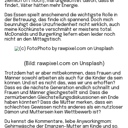
ziemlich oft hoch), mal ungeachtet davon, dass er
findet, Väter hätten mehr Energie.
Das Essen spielt anscheinend die wichtigste Rolle in
der
Betreuung
, das finde ich spannend. Doch mich
beunruhigt diese
Unzufriedenheit
nicht wirklich, auch
meine Kochkünste verschmäht er meistens total.
McDonalds und BurgerKing liefern eben leider noch
nicht an den Mittagstisch.
(Bild: rawpixel.com on Unsplash)
Trotzdem hat er aber mitbekommen,
dass Frauen und
Männer sowohl arbeiten als auch für die Kinder da sein
können
. Und ist es nicht das, was wir uns erhoffen?
Dass es die nächste Generation endlich schnallt und
Frauen und Männer gleichgestellt
sind. Dass die
zermürbenden Gleichstellungsdiskussionen
ein Ende
haben könnten? Dass die Mütter merken, dass ein
schlechtes Gewissen
nichts anderes als ein nutzloser
Dämon und
Muttersein kein Wettbewerb
ist?
Du kennst die Kommentare, liebe Anyworkingmom:
Gehirnwäsche der
Emanzen-Mutter
am Kinde und so.