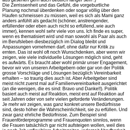
Die Zerrissenheit und das Gefühl, die vorgeburtliche
Planung nochmal überdenken oder sogar völlig über den
Haufen schmeissen zu müssen, weil es sich als Mami ganz
anders anfühlt als gedacht (schöner, anstrengender,
erfüllender oder eben auch nicht so erfüllend..wie auch
immer), kennen wohl sehr viele von uns. Ich finde es super,
wenn es thematisiert wird und man sowohl als Paar als auch
im Berufsleben diesbezüglich im Dialog bleibt und
Anpassungen vornehmen darf, ohne dafür nur Kritik zu
ernten. Das ist wohl oft noch Wunschdenken, aber wenn wir
zeigen, wie viele individuelle Lösungen möglich sind, geht
es aufwärts. Es braucht aber wohl primär unser Engagement,
bevor wir von unseren Arbeitgebern oder gar von der Politik
grosse Vorschläge und Lösungen bezüglich Vereinbarkeit
erhalten – so traurig dies auch ist. Aber Arbeitgeber sind
meist nicht zuerst mal auf Familienvereinbarkeit ausgerichtet
(an die wenigen, die es sind: Bravo und Danke!!). Politik
basiert auch meist auf Reaktion, meist erst auf Reaktion auf
seit Jahren oder von sehr vielen geforderte Veränderungen.
Je mehr wir zeigen, was ganz konkret unsere Bedürfnisse
sind, desto höher die Wahrscheinlichkeit, sie zu erfüllen. Und
zwar ganz ehrliche Bedürfnisse. Zum Beispiel sind
Frauenförderprogramme und Frauenquoten sinnlos, wenn
die Frauen tatsächlich gar nicht aufsteigen wollen, weil dies