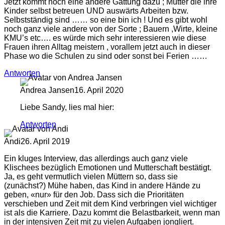
Jetzt kommt noch eine andere Gattung dazu ; Mütter die ihre
Kinder selbst betreuen UND auswärts Arbeiten bzw.
Selbstständig sind …… so eine bin ich ! Und es gibt wohl
noch ganz viele andere von der Sorte ; Bauern ,Wirte, kleine
KMU’s etc…. es würde mich sehr interessieren wie diese
Frauen ihren Alltag meistern , vorallem jetzt auch in dieser
Phase wo die Schulen zu sind oder sonst bei Ferien ……
Antworten
Andrea Jansen
16. April 2020
Liebe Sandy, lies mal hier:
Antworten
Andi
26. April 2019
Ein kluges Interview, das allerdings auch ganz viele
Klischees bezüglich Emotionen und Mutterschaft bestätigt.
Ja, es geht vermutlich vielen Müttern so, dass sie
(zunächst?) Mühe haben, das Kind in andere Hände zu
geben, «nur» für den Job. Dass sich die Prioritäten
verschieben und Zeit mit dem Kind verbringen viel wichtiger
ist als die Karriere. Dazu kommt die Belastbarkeit, wenn man
in der intensiven Zeit mit zu vielen Aufgaben jongliert.