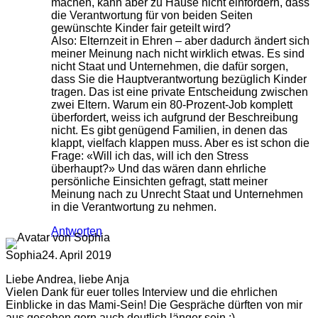
machen, kann aber zu Hause nicht einfordern, dass
die Verantwortung für von beiden Seiten
gewünschte Kinder fair geteilt wird?
Also: Elternzeit in Ehren – aber dadurch ändert sich
meiner Meinung nach nicht wirklich etwas. Es sind
nicht Staat und Unternehmen, die dafür sorgen,
dass Sie die Hauptverantwortung bezüglich Kinder
tragen. Das ist eine private Entscheidung zwischen
zwei Eltern. Warum ein 80-Prozent-Job komplett
überfordert, weiss ich aufgrund der Beschreibung
nicht. Es gibt genügend Familien, in denen das
klappt, vielfach klappen muss. Aber es ist schon die
Frage: «Will ich das, will ich den Stress
überhaupt?» Und das wären dann ehrliche
persönliche Einsichten gefragt, statt meiner
Meinung nach zu Unrecht Staat und Unternehmen
in die Verantwortung zu nehmen.
Antworten
Sophia
24. April 2019
Liebe Andrea, liebe Anja
Vielen Dank für euer tolles Interview und die ehrlichen
Einblicke in das Mami-Sein! Die Gespräche dürften von mir
aus gesehen gern auch deutlich länger sein :)