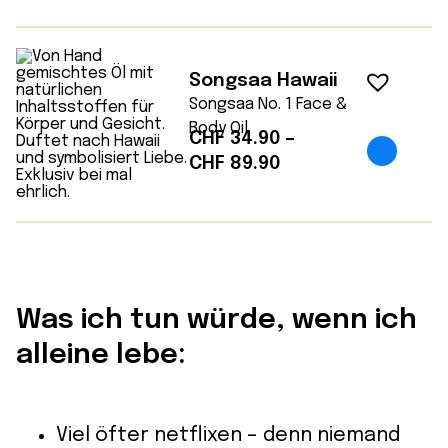
Songsaa Hawaii
Songsaa No. 1 Face &
Body Oil
CHF
34.90
–
Preisspanne:
CHF
89.90
CHF 34.90
bis
CHF 89.90
Was ich tun würde, wenn ich
alleine lebe:
Viel öfter netflixen – denn niemand