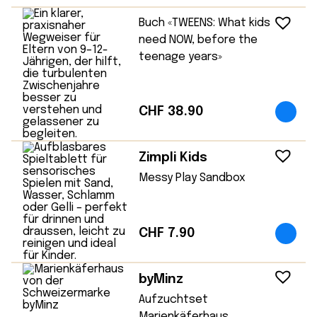
Buch «TWEENS: What kids
need NOW, before the
teenage years»
CHF
38.90
Zimpli Kids
Messy Play Sandbox
CHF
7.90
byMinz
Aufzuchtset
Marienkäferhaus