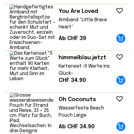
You Are Loved
Armband “Little Brave
Heart”
Ab CHF 39
himmelblau.jetzt
Kartenset «5 Werte ins
Glück»
CHF
34.90
Oh Coconuts
Wasserfeste Beach
Pouch Large
Ab CHF 34.90