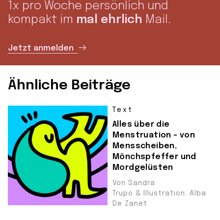
1x pro Woche persönlich und
kompakt im
mal ehrlich
Mail.
Jetzt anmelden
Ähnliche Beiträge
Text
Alles über die
Menstruation – von
Mensscheiben,
Mönchspfeffer und
Mordgelüsten
Von Sandra
Trupo & Illustration: Alba
De Zanet