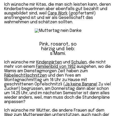
Ich wünsche mir Kitas, die man sich leisten kann, deren
KinderbetreuerInnen aber ebenfalls gut bezahlt und
ausgebildet sind, weil
Care Work
(gopfertami!)
anstrengend ist und wir als Gesellschaft das
wahrnehmen und schätzen sollten.
Pink, rosarot, so
härzig und lieb:
s’Mami.
Ich wünsche mir
Kindergärten
und
Schulen
, die nicht
mehr von einem
Familienbild von 1952
ausgehen, wo die
Mamis am Dienstagmorgen Zeit haben zum
Räbeliechtlischnitzen
und den Yves am
Montagnachmittag um 16 Uhr zu Hause mit
geschnittenen Öpfelschnitzli (
Ja keine Banane!
Zu viel
Zucker!) begrüssen, am Donnerstag dann aber schon
um 14.25 Uhr, und im nächsten Semester ist dann alles
wieder anders, weil, man muss doch die Stundenpläne
anpassen?
Ich wünsche mir Mütter, die andere Frauen auf dem
Weg zum Mutterwerden
unterstützen, auch nach der