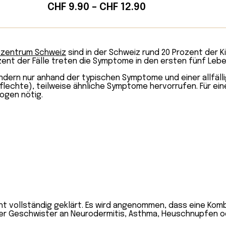
Preisspanne:
CHF
9.90
–
CHF
12.90
CHF 9.90
bis
CHF 12.90
iezentrum Schweiz
sind in der Schweiz rund 20 Prozent der 
zent der Fälle treten die Symptome in den ersten fünf Lebe
ondern nur anhand der typischen Symptome und einer allfäl
lechte), teilweise ähnliche Symptome hervorrufen. Für ein
ogen nötig.
ht vollständig geklärt. Es wird angenommen, dass eine Ko
oder Geschwister an Neurodermitis, Asthma, Heuschnupfen o