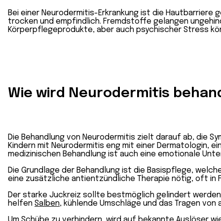
Bei einer Neurodermitis-Erkrankung ist die Hautbarriere
trocken und empfindlich. Fremdstoffe gelangen ungehind
Körperpflegeprodukte, aber auch psychischer Stress kön
Wie wird Neurodermitis behan
Die Behandlung von Neurodermitis zielt darauf ab, die Sy
Kindern mit Neurodermitis eng mit einer Dermatologin, 
medizinischen Behandlung ist auch eine emotionale Unte
Die Grundlage der Behandlung ist die Basispflege, welche
eine zusätzliche antientzündliche Therapie nötig, oft in
Der starke Juckreiz sollte bestmöglich gelindert werden
helfen
Salben
, kühlende Umschläge und das Tragen von a
Um Schübe zu verhindern, wird auf bekannte Auslöser wi