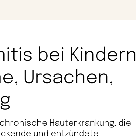
Magazin
Con
tis bei Kinder
e, Ursachen,
ng
 chronische Hauterkrankung, die
juckende und entzündete