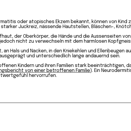
matitis oder atopisches Ekzem bekannt, können von Kind zu
 starker Juckreiz, nässende Hautstellen, Bläschen-, Knötc
opfhaut, der Oberkörper, die Hände und die Aussenseiten v
 jedoch nicht zu verwechseln mit dem harmlosen Kopfgneis)
t, an Hals und Nacken, in den Kniekehlen und Ellenbeugen au
ausgeprägt und unterschiedlich lange andauernd sein.
fenen Kindern und ihren Familien stark beeinträchtigen, d
ungsbericht von einer betroffenen Familie
). Ein Neurodermi
stwertgefühl hervorrufen.