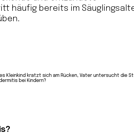
ritt häufig bereits im Säuglingsalt
üben.
is?