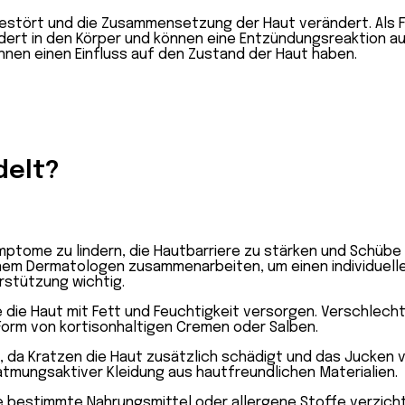
 gestört und die Zusammensetzung der Haut verändert. Als F
ert in den Körper und können eine Entzündungsreaktion au
nen einen Einfluss auf den Zustand der Haut haben.
delt?
mptome zu lindern, die Hautbarriere zu stärken und Schübe z
einem Dermatologen zusammenarbeiten, um einen individuell
rstützung wichtig.
 die Haut mit Fett und Feuchtigkeit versorgen. Verschlecht
 Form von kortisonhaltigen Cremen oder Salben.
, da Kratzen die Haut zusätzlich schädigt und das Jucken 
tmungsaktiver Kleidung aus hautfreundlichen Materialien.
e bestimmte Nahrungsmittel oder allergene Stoffe verzich