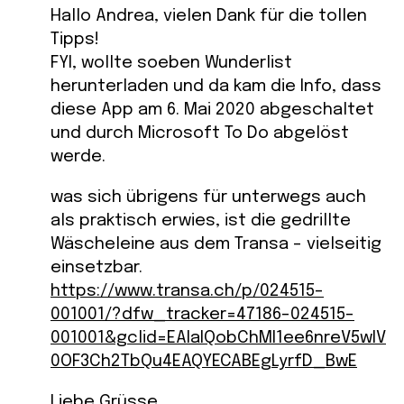
Hallo Andrea, vielen Dank für die tollen
Tipps!
FYI, wollte soeben Wunderlist
herunterladen und da kam die Info, dass
diese App am 6. Mai 2020 abgeschaltet
und durch Microsoft To Do abgelöst
werde.
was sich übrigens für unterwegs auch
als praktisch erwies, ist die gedrillte
Wäscheleine aus dem Transa – vielseitig
einsetzbar.
https://www.transa.ch/p/024515-
001001/?dfw_tracker=47186-024515-
001001&gclid=EAIaIQobChMI1ee6nreV5wIV
0OF3Ch2TbQu4EAQYECABEgLyrfD_BwE
Liebe Grüsse