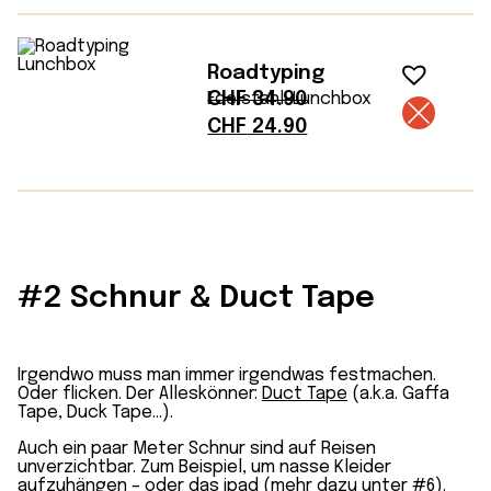
Roadtyping
CHF
34.90
Edelstahl-Lunchbox
Ursprünglicher
Aktueller
CHF
24.90
Preis
Preis
war:
ist:
CHF 34.90
CHF 24.90.
#2 Schnur & Duct Tape
Irgendwo muss man immer irgendwas festmachen.
Oder flicken. Der Alleskönner:
Duct Tape
(a.k.a. Gaffa
Tape, Duck Tape…).
Auch ein paar Meter Schnur sind auf Reisen
unverzichtbar. Zum Beispiel, um nasse Kleider
aufzuhängen – oder das ipad (mehr dazu unter #6).