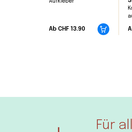
S
Aufkleber
K
a
Ab CHF 13.90
A
Für a