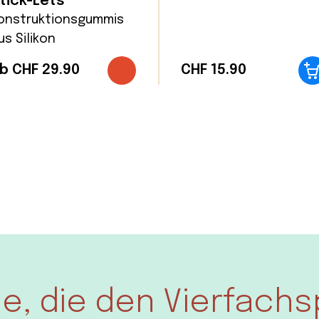
tick-Lets
onstruktionsgummis
us Silikon
b CHF 29.90
CHF
15.90
lle, die den Vierfachs