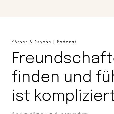
Magazin
Con
Körper & Psyche | Podcast
Freundschaf
finden und fü
ist komplizier
Stephanie Karrer und Anja Knabenhans