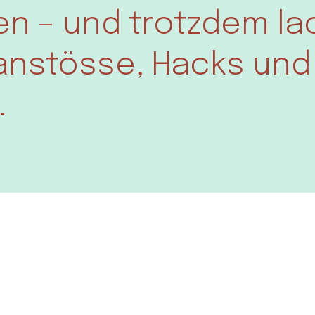
n – und trotzdem la
nstösse, Hacks und 
.