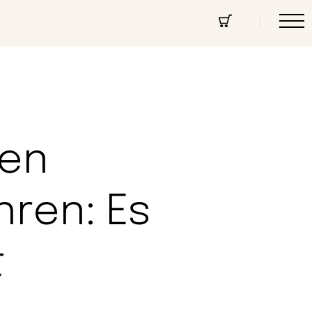
cept Store
Über uns
Community
ten
hren: Es
t