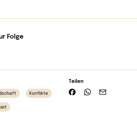
ur Folge
Teilen
dschaft
Konflikte
keit