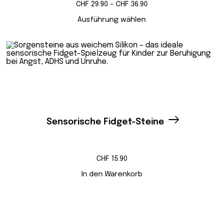
Preisspanne:
CHF
29.90
–
CHF
36.90
CHF 29.90
bis
Ausführung wählen
CHF 36.90
Sensorische Fidget-Steine
CHF
15.90
In den Warenkorb