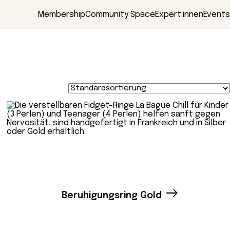
Membership
Community Space
Expert:innen
Events
Beruhigungsring Gold