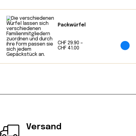
Packwürfel
CHF
29.90
–
Preisspanne:
CHF
41.00
CHF 29.90
bis
CHF 41.00
Versand