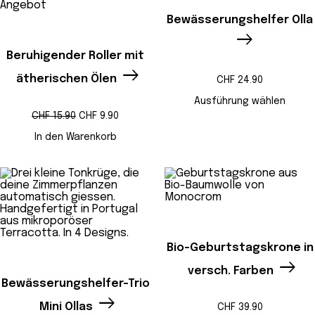
Produkt
Angebot
im
Bewässerungshelfer Olla
Angebot
Beruhigender Roller mit
ätherischen Ölen
CHF
24.90
Ausführung wählen
Ursprünglicher
Aktueller
CHF
15.90
CHF
9.90
Preis
Preis
war:
ist:
In den Warenkorb
CHF 15.90
CHF 9.90.
Bio-Geburtstagskrone in
versch. Farben
Bewässerungshelfer-Trio
Mini Ollas
CHF
39.90