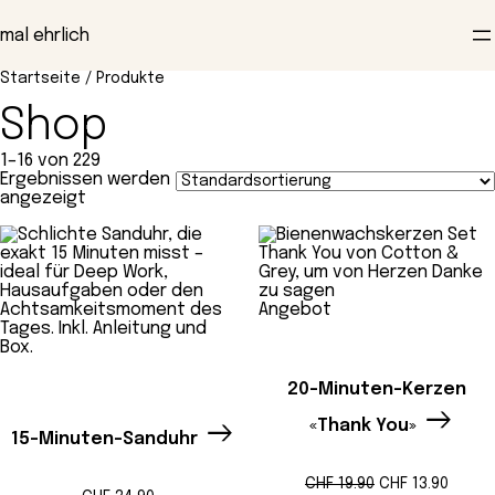
Zum
Inhalt
mal ehrlich
springen
Startseite
/ Produkte
Shop
1–16 von 229
Ergebnissen werden
angezeigt
Produkt
Angebot
im
Angebot
20-Minuten-Kerzen
«Thank You»
15-Minuten-Sanduhr
Ursprünglicher
Aktuel
CHF
19.90
CHF
13.90