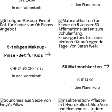
CHF
24.90
Preis
Preis
war:
ist:
In den Warenkorb
CHF 19.90
CHF 13
In den Warenkorb
Produkt
Angebot
im
Angebot
5-teiliges Makeup-
Pinsel-Set für Kids
50 Mutmachkarten
Ursprünglicher
Aktueller
CHF
24.90
CHF
17.90
Preis
Preis
war:
ist:
In den Warenkorb
CHF 24.90
CHF 17.90.
CHF
14.90
In den Warenkorb