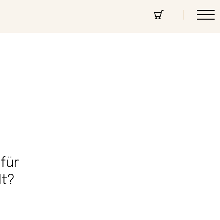
cept Store
Über uns
Community
für
lt?