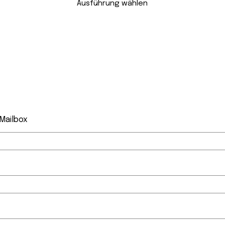
war:
ist:
Ausführung wählen
CHF 12.90
CHF 6.45.
 Mailbox