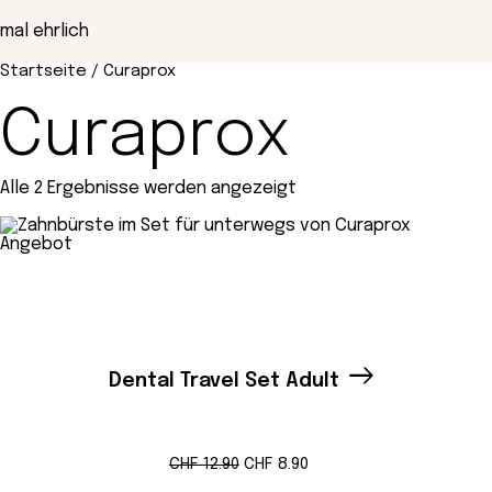
Zum
Inhalt
mal ehrlich
springen
Startseite
/ Curaprox
Curaprox
Alle 2 Ergebnisse werden angezeigt
Produkt
Angebot
im
Angebot
Dental Travel Set Adult
Ursprünglicher
Aktueller
CHF
12.90
CHF
8.90
Preis
Preis