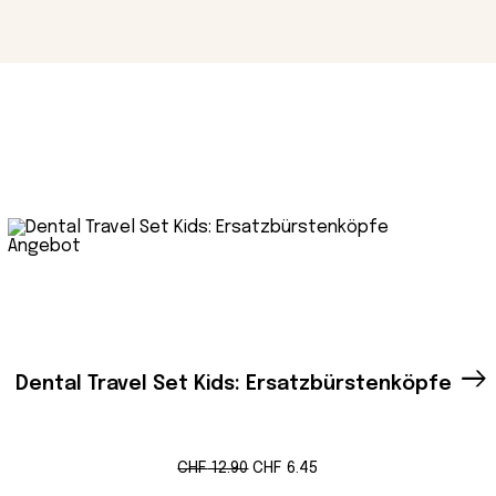
Produkt
Angebot
im
Angebot
Dental Travel Set Kids: Ersatzbürstenköpfe
Ursprünglicher
Aktueller
CHF
12.90
CHF
6.45
Preis
Preis