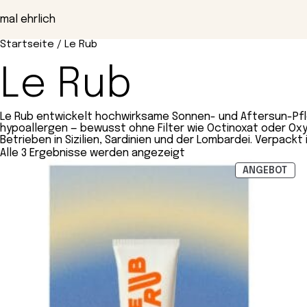
Zum
Inhalt
mal ehrlich
springen
Startseite
/ Le Rub
Le Rub
Le Rub entwickelt hochwirksame Sonnen- und Aftersun-Pfl
hypoallergen — bewusst ohne Filter wie Octinoxat oder Oxy
Betrieben in Sizilien, Sardinien und der Lombardei. Verpac
Alle 3 Ergebnisse werden angezeigt
PRO
ANGEBOT
IM
ANG