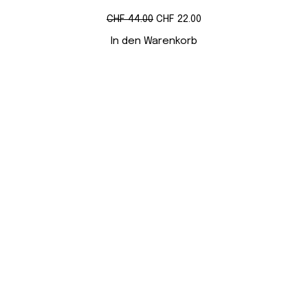
Ursprünglicher
Aktueller
CHF
44.00
CHF
22.00
Preis
Preis
war:
ist:
In den Warenkorb
CHF 44.00
CHF 22.00.