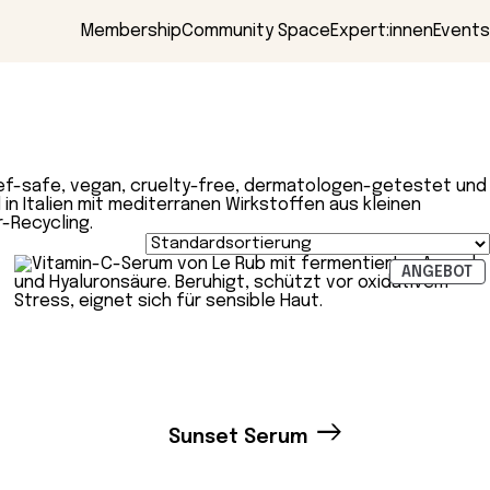
Membership
Community Space
Expert:innen
Events
eef-safe, vegan, cruelty-free, dermatologen-getestet und
n Italien mit mediterranen Wirkstoffen aus kleinen
r-Recycling.
ODUKT
P
ANGEBOT
IM
GEBOT
A
Sunset Serum