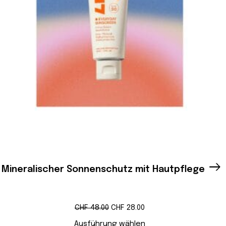
Mineralischer Sonnenschutz mit Hautpflege
Ursprünglicher
Aktueller
CHF
48.00
CHF
28.00
Preis
Preis
war:
ist:
Ausführung wählen