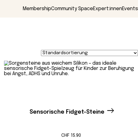
Membership
Community Space
Expert:innen
Events
Sensorische Fidget-Steine
CHF
15.90