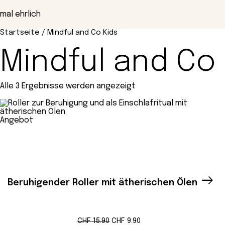
Zum
Inhalt
mal ehrlich
springen
Startseite
/ Mindful and Co Kids
Mindful and Co 
Alle 3 Ergebnisse werden angezeigt
Produkt
Angebot
im
Angebot
Beruhigender Roller mit ätherischen Ölen
Ursprünglicher
Aktueller
CHF
15.90
CHF
9.90