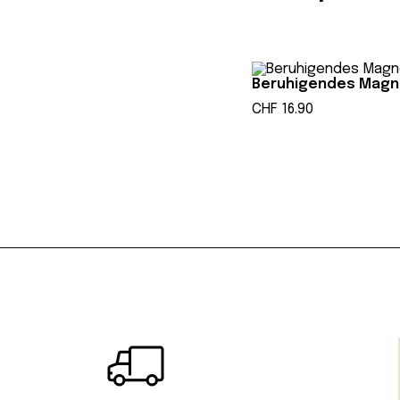
Alle Produkte r
achtsam zu begl
eine lebensverän
Beruhigendes Mag
CHF
16.90