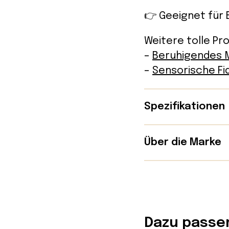
👉 Geeignet für 
Weitere tolle Pr
–
Beruhigendes
–
Sensorische Fi
Spezifikationen
Details
Über die Marke
Inhaltsstoff
Mindful & Co Kid
Öle von Laven
Als Psychotherap
Herstellungs
wissenschaftlich
Gewicht: 300
Dazu passe
innere Ruhe, Foku
Abmessungen: