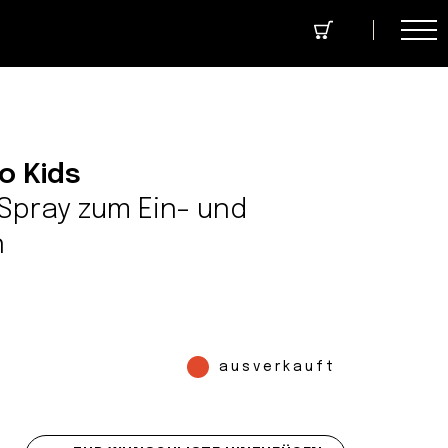
cept Store
Über uns
Community
o Kids
pray zum Ein- und
n
ausverkauft