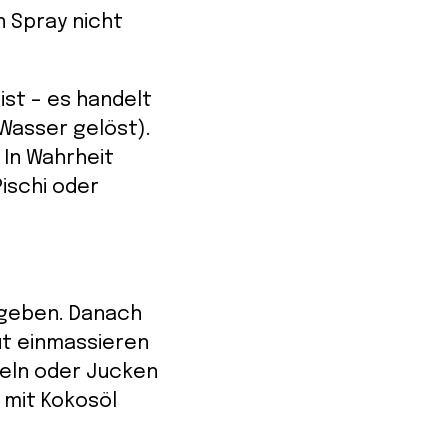
n Spray nicht
 ist – es handelt
 Wasser gelöst).
 In Wahrheit
Pischi oder
 geben. Danach
ut einmassieren
beln oder Jucken
 mit Kokosöl