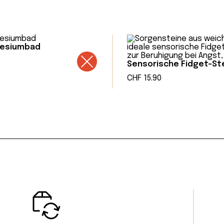
egen dazu an, sich selbst besser wahrzunehme
eiten. Im Zentrum steht die Überzeugung: Ach
dernde Fähigkeit – auch für Kinder.
nesiumbad
Sensorische Fidget-St
CHF
15.90