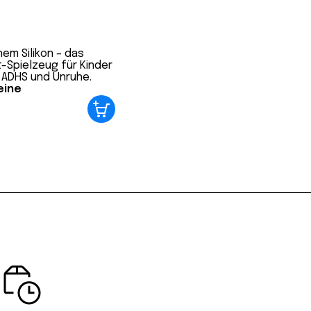
n und Gefühle
tsamkeit ist
eine