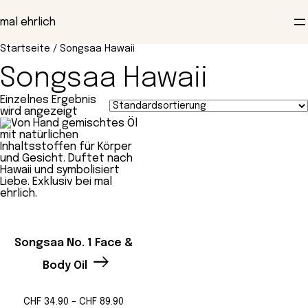
Zum
Inhalt
mal ehrlich
springen
Startseite
/ Songsaa Hawaii
Songsaa Hawaii
Einzelnes Ergebnis
wird angezeigt
Songsaa No. 1 Face &
Body Oil
Preisspanne:
CHF
34.90
–
CHF
89.90