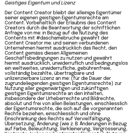
Geistiges Eigentum und Lizenz
Der Content Creator bleibt der alleinige Eigentümer
seiner eigenen geistigen Eigentumsrechte am
Content. Vorbehaltlich der Erlaubnis des Content
Creators durch die Beantwortung der schriftlichen
Anfrage von me: in Bezug auf die Nutzung des
Contents mit #daschamebruche gewährt der
Content Creator me: und seinen verbundenen
Unternehmen hiermit ausdrücklich das Recht, den
Content gemäss diesen Allgemeinen
Geschäftsbedingungen zu nutzen und gewährt
hiermit ausdrücklich, unwiderruflich und bedingungslos
ein weltweites, unwiderrufliche, gebührenfreie,
vollständig bezahlte, übertragbare und
unlizenzierbare Lizenz an me: (für die Dauer der
zugrundeliegenden geistigen Eigentumsrechte) zur
Nutzung aller gegenwärtigen und zukünftigen
geistigen Eigentumsrechte an den Inhalten,
insbesondere der Urheberrechte und Bildrechte,
absolut und frei von allen Belastungen, einschliesslich
der Eigentumsrechte, die sich auf die vorgenannten
Rechte beziehen, einschliesslich und ohne
Einschränkung des Rechts auf Vervielfältigung,
Übersetzung, Änderung (wie z. B. Änderungen in Bezug
auf Farbe, Beleuchtung, Verkleinerung, Vergrösserung,