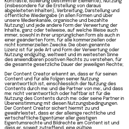
Kontraste, Isolierung bestimmter Elemente), Nutzung
(insbesondere für die Erstellung von daraus
abgeleiteten Inhalten), Verbreitung, Darstellung und
öffentliche Wiedergabe (in allen Formen und über
unsere Medienkanäle, organische und bezahlte
Nutzung) und jede andere Form der Verwertung der
Inhalte, ganz oder teilweise, auf welche Weise auch
immer, sowohl in ihrer ursprünglichen Form als auch in
einer geänderten Form, für alle kommerziellen oder
nicht kommerziellen Zwecke. Die oben genannte
Lizenz ist für jede Art und Form der Verwertung oder
Nutzung endgültig, weltweit und im weitesten Sinne
des anwendbaren positiven Rechts zu verstehen, für
die gesamte gesetzliche Dauer der jeweiligen Rechte;
Der Content Creator erkennt an, dass er für seinen
Content und für alle Folgen seiner Nutzung
verantwortlich ist, einschliesslich der Nutzung des
Contents durch me: und die Partner von me:, und dass
me: nicht verantwortlich oder haftbar ist für die
Nutzung des Contents durch me: oder seine Partner in
Übereinstimmung mit diesen Nutzungsbedingungen.
Der Content Creator sichert hiermit zu und
gewährleistet, dass er der alleinige rechtliche und
wirtschaftliche Eigentümer aller geistigen
Eigentumsrechte und Bildrechte am Content ist und
dass er, soweit zutreffend, eine gültige