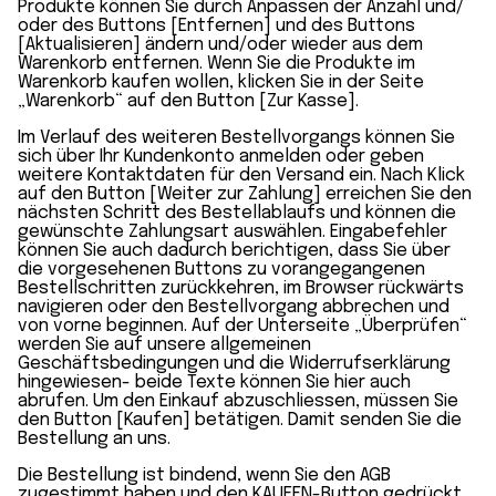
Produkte können Sie durch Anpassen der Anzahl und/
oder des Buttons [Entfernen] und des Buttons
[Aktualisieren] ändern und/oder wieder aus dem
Warenkorb entfernen. Wenn Sie die Produkte im
Warenkorb kaufen wollen, klicken Sie in der Seite
„Warenkorb“ auf den Button [Zur Kasse].
Im Verlauf des weiteren Bestellvorgangs können Sie
sich über Ihr Kundenkonto anmelden oder geben
weitere Kontaktdaten für den Versand ein. Nach Klick
auf den Button [Weiter zur Zahlung] erreichen Sie den
nächsten Schritt des Bestellablaufs und können die
gewünschte Zahlungsart auswählen. Eingabefehler
können Sie auch dadurch berichtigen, dass Sie über
die vorgesehenen Buttons zu vorangegangenen
Bestellschritten zurückkehren, im Browser rückwärts
navigieren oder den Bestellvorgang abbrechen und
von vorne beginnen. Auf der Unterseite „Überprüfen“
werden Sie auf unsere allgemeinen
Geschäftsbedingungen und die Widerrufserklärung
hingewiesen- beide Texte können Sie hier auch
abrufen. Um den Einkauf abzuschliessen, müssen Sie
den Button [Kaufen] betätigen. Damit senden Sie die
Bestellung an uns.
Die Bestellung ist bindend, wenn Sie den AGB
zugestimmt haben und den KAUFEN-Button gedrückt