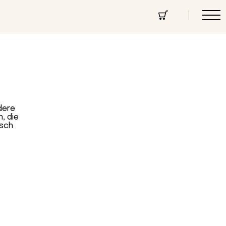
cept Store
Über uns
Community
dere
n, die
isch