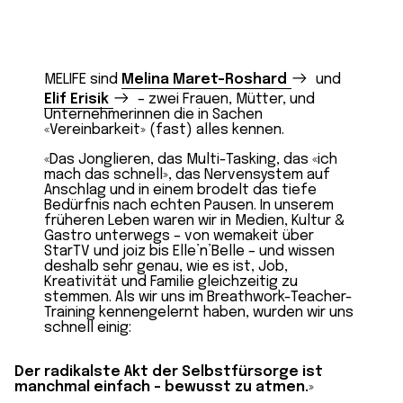
MELIFE sind
Melina Maret-Roshard
und
Elif Erisik
– zwei Frauen, Mütter, und
Unternehmerinnen die in Sachen
«Vereinbarkeit» (fast) alles kennen.
«Das Jonglieren, das Multi-Tasking, das «ich
mach das schnell», das Nervensystem auf
Anschlag und in einem brodelt das tiefe
Bedürfnis nach echten Pausen. In unserem
früheren Leben waren wir in Medien, Kultur &
Gastro unterwegs – von wemakeit über
StarTV und joiz bis Elle’n’Belle – und wissen
deshalb sehr genau, wie es ist, Job,
Kreativität und Familie gleichzeitig zu
stemmen. Als wir uns im Breathwork-Teacher-
Training kennengelernt haben, wurden wir uns
schnell einig:
Der radikalste Akt der Selbstfürsorge ist
manchmal einfach – bewusst zu atmen.
»