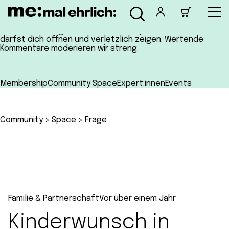
Das hier ist ein geschützter und respektvoller Raum, du
darfst dich öffnen und verletzlich zeigen. Wertende
Kommentare moderieren wir streng.
Membership
Community Space
Expert:innen
Events
Community
>
Space
>
Frage
Familie & Partnerschaft
Vor über einem Jahr
Kinderwunsch in