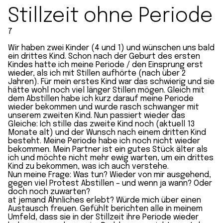
Stillzeit ohne Periode
7
Wir haben zwei Kinder (4 und 1) und wünschen uns bald
ein drittes Kind. Schon nach der Geburt des ersten
Kindes hatte ich meine Periode / den Einsprung erst
wieder, als ich mit Stillen aufhörte (nach über 2
Jahren). Für mein erstes Kind war das schwierig und sie
hätte wohl noch viel länger Stillen mögen. Gleich mit
dem Abstillen habe ich kurz darauf meine Periode
wieder bekommen und wurde rasch schwanger mit
unserem zweiten Kind. Nun passiert wieder das
Gleiche: Ich stille das zweite Kind noch (aktuell 13
Monate alt) und der Wunsch nach einem dritten Kind
besteht. Meine Periode habe ich noch nicht wieder
bekommen. Mein Partner ist ein gutes Stück älter als
ich und möchte nicht mehr ewig warten, um ein drittes
Kind zu bekommen, was ich auch verstehe.
Nun meine Frage: Was tun? Wieder von mir ausgehend,
gegen viel Protest Abstillen – und wenn ja wann? Oder
doch noch zuwarten?
at jemand Ähnliches erlebt? Würde mich über einen
Austausch freuen. Gefühlt berichten alle in meinem
Umfeld, dass sie in der Stillzeit ihre Periode wieder