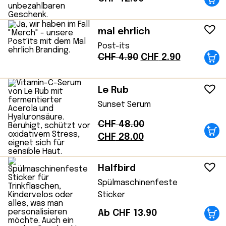
mal ehrlich
Post-its
Ursprünglicher
Aktueller
CHF
4.90
CHF
2.90
Preis
Preis
war:
ist:
Le Rub
CHF 4.90
CHF 2.90.
Sunset Serum
CHF
48.00
Ursprünglicher
Aktueller
CHF
28.00
Preis
Preis
war:
ist:
Halfbird
CHF 48.00
CHF 28.00.
Spülmaschinenfeste
Sticker
Ab CHF 13.90