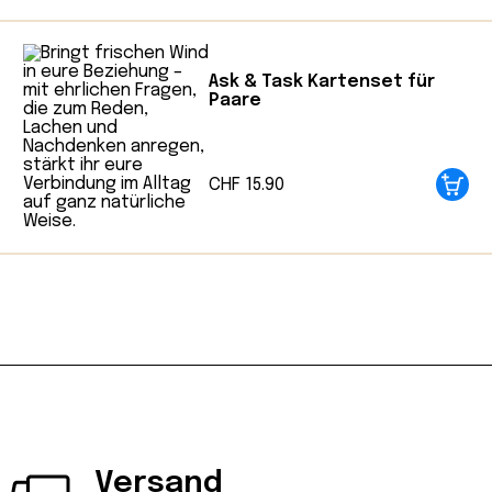
abgestimmt und in Zusammenarbeit mit
Expert:innen wie Psycholog:innen,
Coach:innen oder Hebammen entstanden.
Ask & Task Kartenset für
Dabei steht Finimi für Tiefe statt Smalltalk,
Paare
Echtheit statt Perfektion und Nachhaltigkeit
statt Schnelllebigkeit. Produziert wird
CHF
15.90
innerhalb der EU auf FSC-zertifiziertem Papier
und mit kompostierbaren Materialien, zu
einem fairen Preis, damit möglichst viele
Menschen Zugang zu diesen besonderen
Momenten haben.
Versand