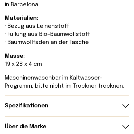
in Barcelona.
Materialien:
· Bezug aus Leinenstoff
· Füllung aus Bio-Baumwollstoff
· Baumwollfaden an der Tasche
Masse:
19 x 28 x 4 cm
Maschinenwaschbar im Kaltwasser-
Programm, bitte nicht im Trockner trocknen.
Spezifikationen
Masse: · Höhe: 19 cm · Breite: 28 cm · Tiefe: 4
Über die Marke