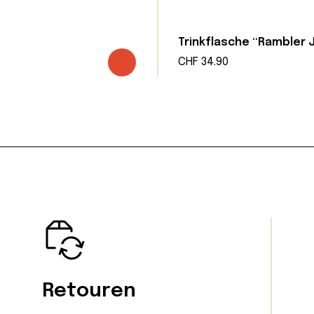
Trinkflasche “Rambler 
her
tueller
CHF
34.90
eis
:
F 24.90.
Retouren