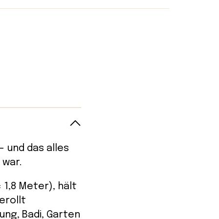
— und das alles
 war.
1,8 Meter), hält
erollt
ung, Badi, Garten