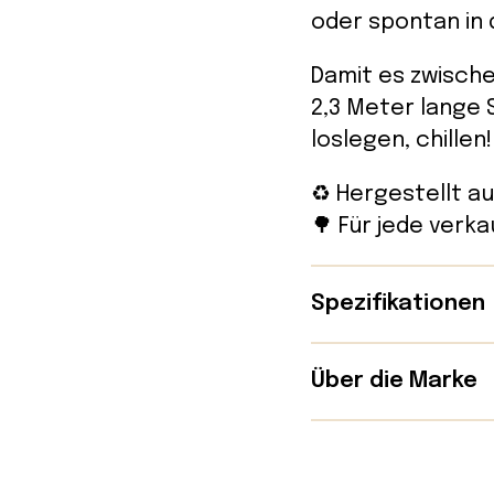
oder spontan in 
Damit es zwische
2,3 Meter lange 
loslegen, chillen!
♻️ Hergestellt a
🌳 Für jede verk
Spezifikationen
Details:
Über die Marke
– Herstellungsla
Nakie wurde Ende
– Material: 100%
gegründet, inspi