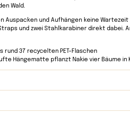
den Wald.
n Auspacken und Aufhängen keine Wartezeit g
Straps und zwei Stahlkarabiner direkt dabei. A
us rund 37 recycelten PET-Flaschen
aufte Hängematte pflanzt Nakie vier Bäume in 
nd: Australien (Marke)
 2019 von den australischen Buddies Dean, Ja
 recyceltes Nylon-Taffeta (75d) aus PET-Flasch
riert von ihrer Liebe zum Meer und dem Wunsc