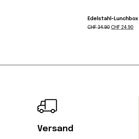
Edelstahl-Lunchbox
Ursprünglic
Ak
CHF
34.90
CHF
24.90
Preis
Pr
war:
ist
CHF 34.90
CH
Versand