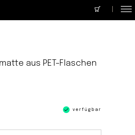
cept Store
Über uns
Community
matte aus PET-Flaschen
verfügbar