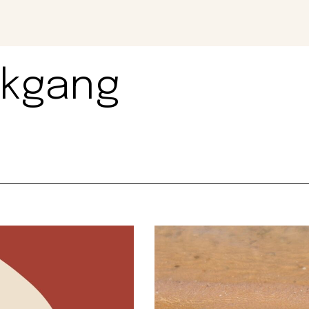
Magazin
Con
ckgang