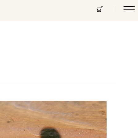
cept Store
Über uns
Community