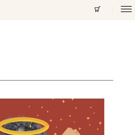
cept Store
Über uns
Community