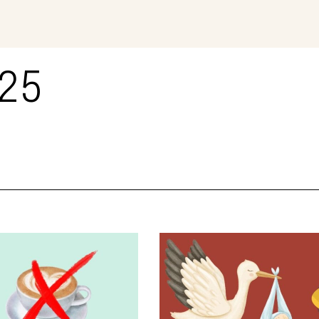
Magazin
Con
25