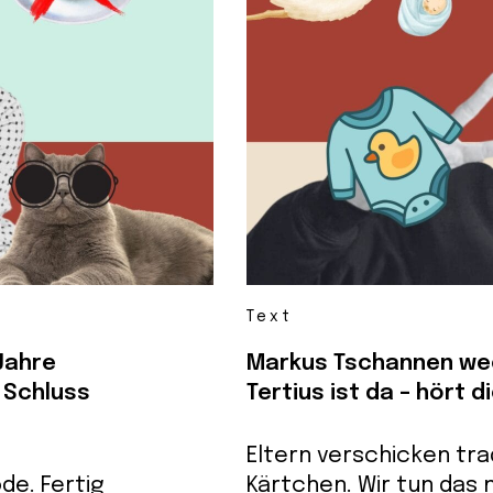
Text
 Jahre
Markus Tschannen wec
h Schluss
Tertius ist da – hört 
Eltern verschicken tra
ode. Fertig
Kärtchen. Wir tun das 