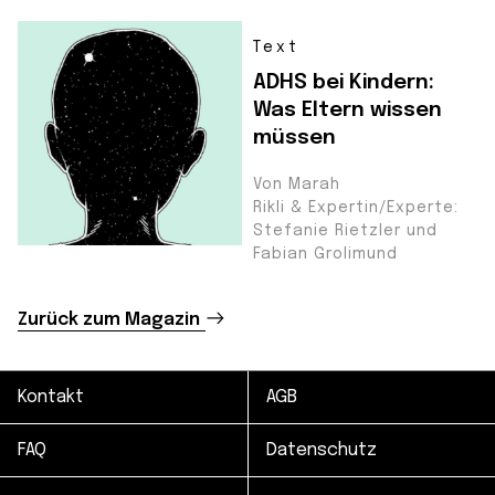
Text
ADHS bei Kindern:
Was Eltern wissen
müssen
Von Marah
Rikli & Expertin/Experte:
Stefanie Rietzler und
Fabian Grolimund
Zurück zum Magazin
Kontakt
AGB
FAQ
Datenschutz