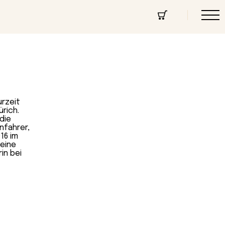
cept Store
Über uns
Community
urzeit
ürich.
die
rnfahrer,
16 im
eine
in bei