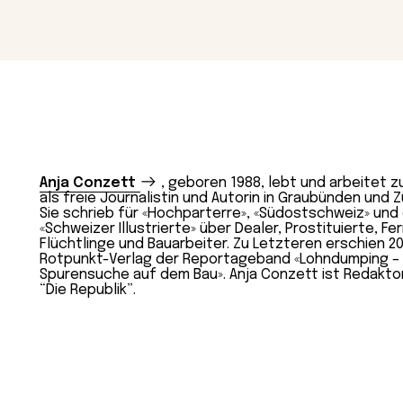
Magazin
Con
Anja Conzett
, geboren 1988, lebt und arbeitet z
als freie Journalistin und Autorin in Graubünden und Z
Sie schrieb für «Hochparterre», «Südostschweiz» und 
«Schweizer Illustrierte» über Dealer, Prostituierte, Fe
Flüchtlinge und Bauarbeiter. Zu Letzteren erschien 20
Rotpunkt-Verlag der Reportageband «Lohndumping – 
Spurensuche auf dem Bau». Anja Conzett ist Redaktor
“Die Republik”.