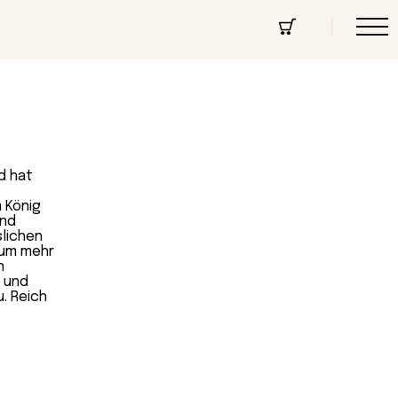
cept Store
Über uns
Community
nd hat
m König
und
slichen
aum mehr
n
n und
. Reich