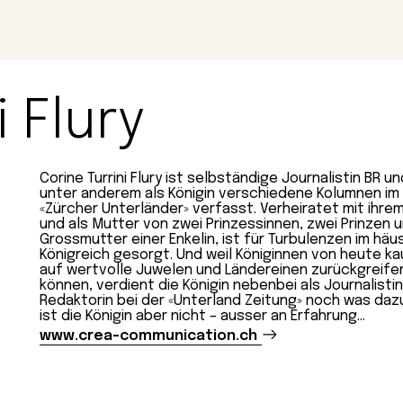
Magazin
Con
i Flury
Corine Turrini Flury ist selbständige Journalistin BR u
unter anderem als Königin verschiedene Kolumnen im
«Zürcher Unterländer» verfasst. Verheiratet mit ihre
und als Mutter von zwei Prinzessinnen, zwei Prinzen 
Grossmutter einer Enkelin, ist für Turbulenzen im häu
Königreich gesorgt. Und weil Königinnen von heute k
auf wertvolle Juwelen und Ländereinen zurückgreife
können, verdient die Königin nebenbei als Journalisti
Redaktorin bei der «Unterland Zeitung» noch was dazu
ist die Königin aber nicht – ausser an Erfahrung…
www.crea-communication.ch