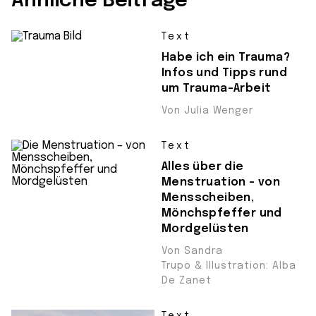
Ähnliche Beiträge
Text
Habe ich ein Trauma?
Infos und Tipps rund
um Trauma-Arbeit
Von Julia Wenger
Text
Alles über die
Menstruation – von
Mensscheiben,
Mönchspfeffer und
Mordgelüsten
Von Sandra
Trupo & Illustration: Alba
De Zanet
Text