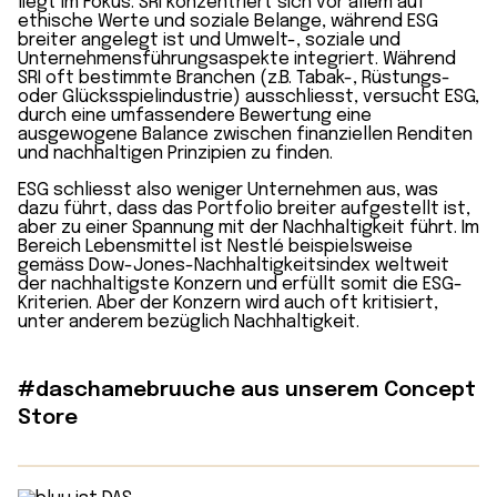
liegt im Fokus: SRI konzentriert sich vor allem auf
ethische Werte und soziale Belange, während ESG
breiter angelegt ist und Umwelt-, soziale und
Unternehmensführungsaspekte integriert. Während
SRI oft bestimmte Branchen (z.B. Tabak-, Rüstungs-
oder Glücksspielindustrie) ausschliesst, versucht ESG,
durch eine umfassendere Bewertung eine
ausgewogene Balance zwischen finanziellen Renditen
und nachhaltigen Prinzipien zu finden.
ESG schliesst also weniger Unternehmen aus, was
dazu führt, dass das Portfolio breiter aufgestellt ist,
aber zu einer Spannung mit der Nachhaltigkeit führt. Im
Bereich Lebensmittel ist Nestlé beispielsweise
gemäss Dow-Jones-Nachhaltigkeitsindex weltweit
der nachhaltigste Konzern und erfüllt somit die ESG-
Kriterien. Aber der Konzern wird auch oft kritisiert,
unter anderem bezüglich Nachhaltigkeit.
#daschamebruuche aus unserem Concept
Store