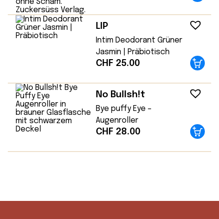
LIP
Intim Deodorant Grüner
Jasmin | Präbiotisch
CHF
25.00
No Bullsh!t
Bye puffy Eye –
Augenroller
CHF
28.00