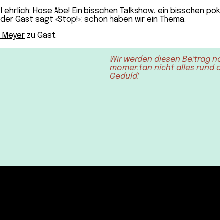
l ehrlich: Hose Abe! Ein bisschen Talkshow, ein bisschen pok
 der Gast sagt «Stop!»: schon haben wir ein Thema.
o Meyer
zu Gast.
Wir werden diesen Beitrag n
momentan nicht alles rund au
Geduld!