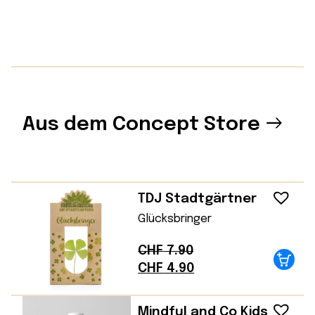
Aus dem Concept Store
TDJ Stadtgärtner
Glücksbringer
CHF
7.90
Ursprünglicher
Aktueller
CHF
4.90
Preis
Preis
war:
ist:
Mindful and Co Kids