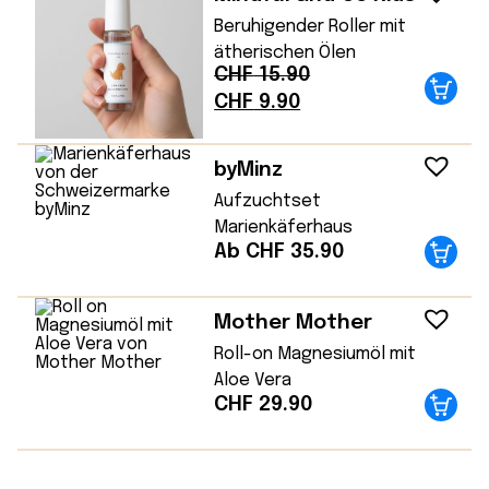
CHF 7.90
CHF 4.90.
Beruhigender Roller mit
ätherischen Ölen
CHF
15.90
Ursprünglicher
Aktueller
CHF
9.90
Preis
Preis
war:
ist:
byMinz
CHF 15.90
CHF 9.90.
Aufzuchtset
Marienkäferhaus
Ab CHF 35.90
Mother Mother
Roll-on Magnesiumöl mit
Aloe Vera
CHF
29.90