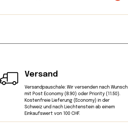
Das Kartenset ist super geeignet auch für
Experiencing®) und kinesiologischen
den Schulalltag, Einsatz im Kindergarten, Kita
Methoden unterstützt Janine Eltern dabei, in
oder in Therapie/ Coaching und Beratung.
ihrer eigenen Kraft anzukommen.
Versand
Versandpauschale: Wir versenden nach Wunsch
mit Post Economy (8.90) oder Priority (11.50).
Kostenfreie Lieferung (Economy) in der
Schweiz und nach Liechtenstein ab einem
Einkaufswert von 100 CHF.