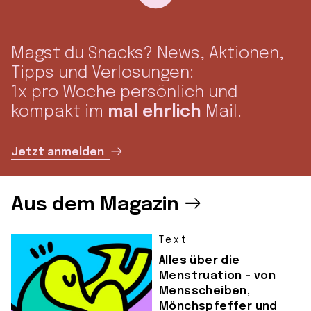
Magst du Snacks? News, Aktionen,
Tipps und Verlosungen:
1x pro Woche persönlich und
kompakt im
mal ehrlich
Mail.
Jetzt anmelden
Aus dem Magazin
Text
Alles über die
Menstruation – von
Mensscheiben,
Mönchspfeffer und