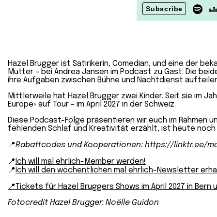
Hazel Brugger ist Satirikerin, Comedian, und eine der b
Mutter – bei Andrea Jansen im Podcast zu Gast. Die beide
ihre Aufgaben zwischen Bühne und Nachtdienst aufteilen
Mittlerweile hat Hazel Brugger zwei Kinder. Seit sie im J
Europe» auf Tour – im April 2027 in der Schweiz.
Diese Podcast-Folge präsentieren wir euch im Rahmen un
fehlenden Schlaf und Kreativität erzählt, ist heute noc
📍
Rabattcodes und Kooperationen:
https://linktr.ee/m
📍
Ich will mal ehrlich-Member werden!
📍
Ich will den wöchentlichen mal ehrlich-Newsletter erh
📍Tickets für Hazel Bruggers Shows im April 2027 in Bern 
Fotocredit Hazel Brugger: Noëlle Guidon