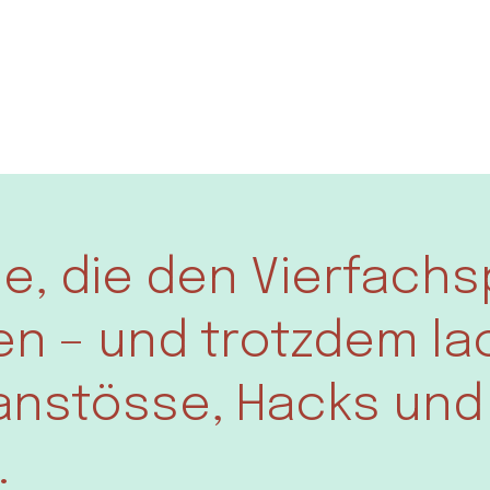
lle, die den Vierfachs
n – und trotzdem la
nstösse, Hacks und 
.