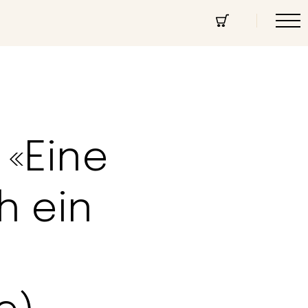
cept Store
Über uns
Community
 «Eine
h ein