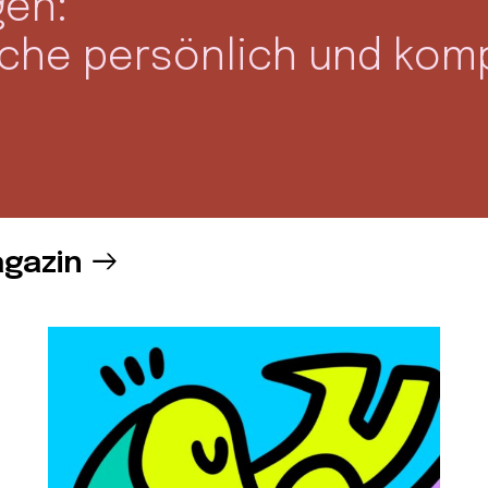
gen:
oche persönlich und kom
gazin