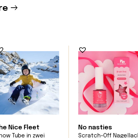
re
he Nice Fleet
No nasties
now Tube in zwei
Scratch-Off Nagellac