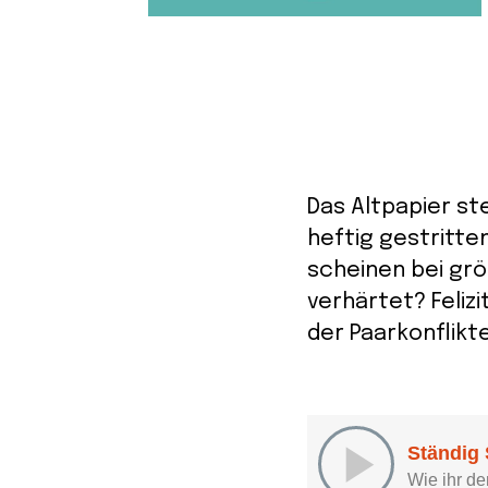
Das Altpapier st
heftig gestritte
scheinen bei gr
verhärtet? Feliz
der Paarkonflikt