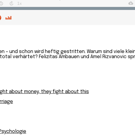
en – und schon wird heftig gestritten. Warum sind viele kl
tal verhärtet? Felizitas Ambauen und Amel Rizvanovic spre
ight about money, they fight about this
rriage
 Psychologie