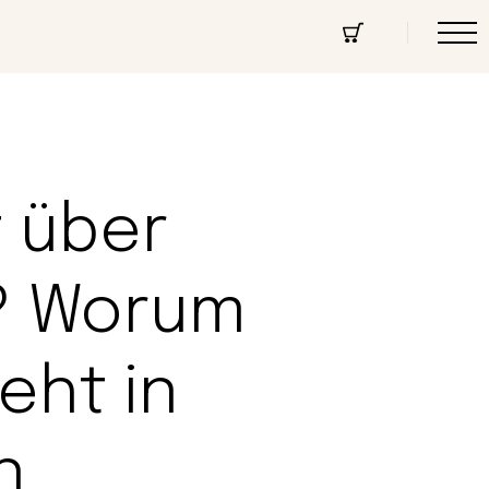
cept Store
Über uns
Community
t über
n? Worum
eht in
n