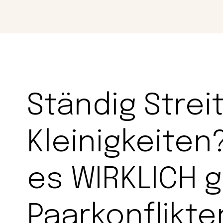
Magazin
Con
Ständig Strei
Kleinigkeite
es WIRKLICH g
Paarkonflikte