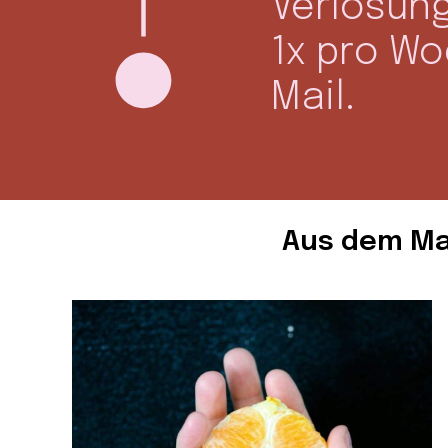
Verlosun
1x pro W
Mail.
Aus dem Ma