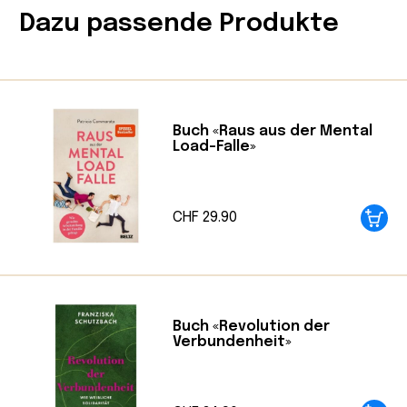
Dazu passende Produkte
Produktsprache: Deutsch
Seitenanzahl: 80 Seiten
Format: Taschenbuch (Kartonierter
Einband)
Verlag: Fischer Taschenbuch
Buch «Raus aus der Mental
Erscheinungsjahr: 2017
Load-Falle»
Autorin: Chimamanda Ngozi Adichie
Übersetzung: Anette Grube
ISBN: 9783596299683
CHF
29.90
Buch «Revolution der
Verbundenheit»