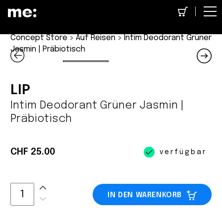
Concept Store
>
Auf Reisen
> Intim Deodorant Grüner
Jasmin | Präbiotisch
LIP
Intim Deodorant Grüner Jasmin |
Präbiotisch
CHF 25.00
verfügbar
IN DEN WARENKORB