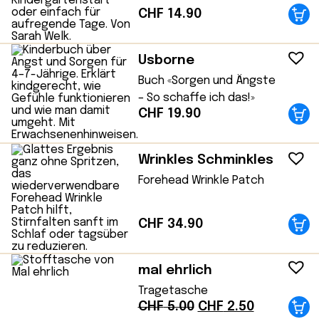
CHF
14.90
Usborne
Buch «Sorgen und Ängste
– So schaffe ich das!»
CHF
19.90
Wrinkles Schminkles
Forehead Wrinkle Patch
CHF
34.90
mal ehrlich
Tragetasche
Ursprünglicher
Aktueller
CHF
5.00
CHF
2.50