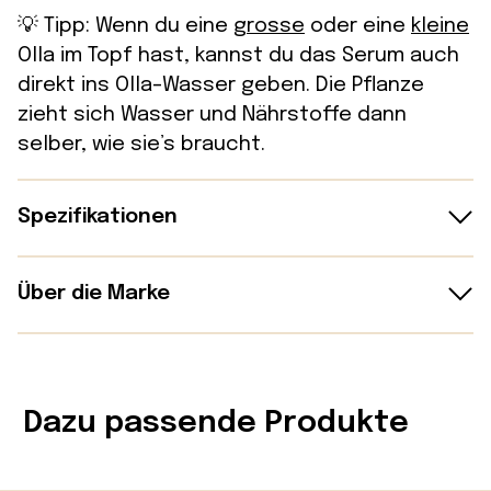
💡 Tipp: Wenn du eine
grosse
oder eine
kleine
Olla im Topf hast, kannst du das Serum auch
direkt ins Olla-Wasser geben. Die Pflanze
zieht sich Wasser und Nährstoffe dann
selber, wie sie’s braucht.
Spezifikationen
Details:
Über die Marke
– Herstellungsland: Frankreich (Bretagne,
Pépin ist eine französische Marke für
Algen aus Finistère)
Menschen, die ihre Zimmerpflanzen als mehr
– Inhalt: 1 Tropfflasche mit 60 ml Serum
Dazu passende Produkte
als reine Deko sehen. Das Team entwickelt
– Ergiebigkeit: ca. 150 Liter Giesswasser
durchdachte Pflegeobjekte inspiriert von
– Inhaltsstoffe: Meeresalgen,
alten Techniken und handwerklicher Tradition.
Pflanzenextrakte (u.a. Brennnessel, Beinwell),