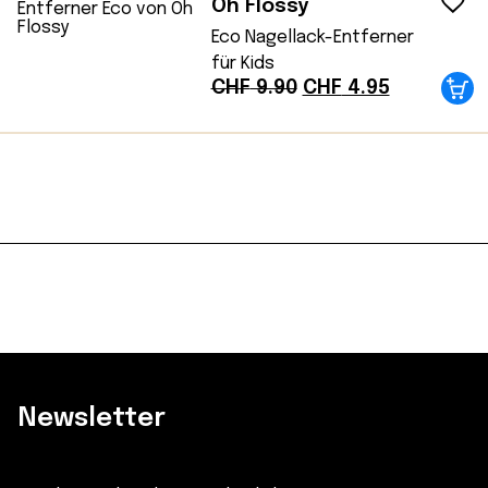
Oh Flossy
Eco Nagellack-Entferner
für Kids
Ursprünglicher
Aktueller
CHF
9.90
CHF
4.95
Preis
Preis
war:
ist:
CHF 9.90
CHF 4.95.
Newsletter