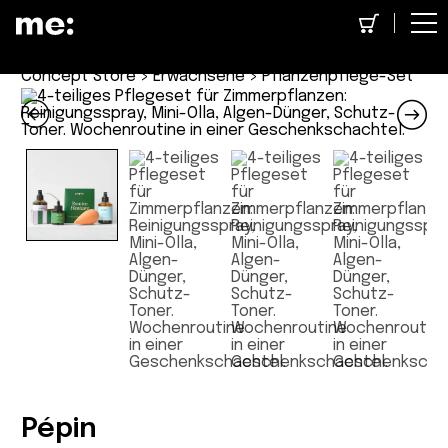
Concept Store
>
Erwachsene
> Pflanzenpflege-Set
Pépin